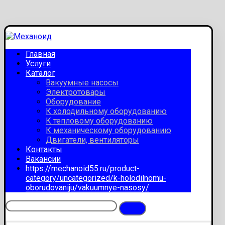
Главная
Услуги
Каталог
Вакуумные насосы
Электротовары
Оборудование
К холодильному оборудованию
К тепловому оборудованию
К механическому оборудованию
Двигатели, вентиляторы
Контакты
Вакансии
https://mechanoid55.ru/product-
category/uncategorized/k-holodilnomu-
oborudovaniju/vakuumnye-nasosy/