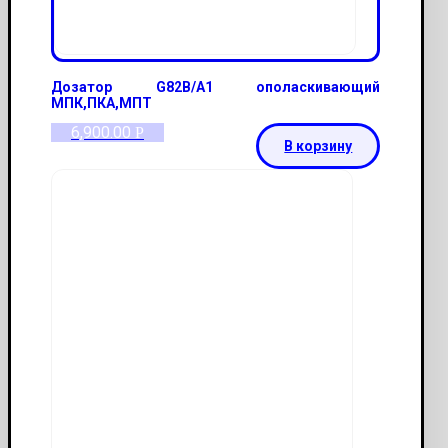
Дозатор G82B/A1 ополаскивающий
МПК,ПКА,МПТ
6,900.00
Р
В корзину