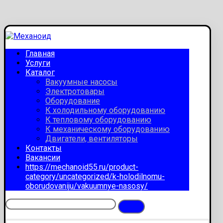
Главная
Услуги
Каталог
Вакуумные насосы
Электротовары
Оборудование
К холодильному оборудованию
К тепловому оборудованию
К механическому оборудованию
Двигатели, вентиляторы
Контакты
Вакансии
https://mechanoid55.ru/product-
category/uncategorized/k-holodilnomu-
oborudovaniju/vakuumnye-nasosy/