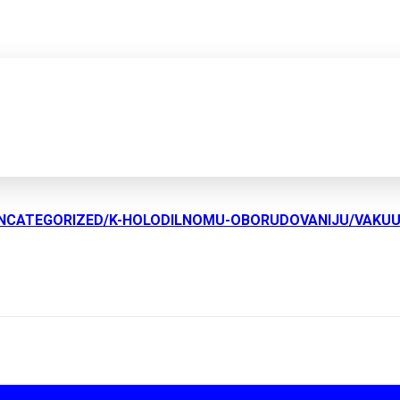
UNCATEGORIZED/K-HOLODILNOMU-OBORUDOVANIJU/VAKU