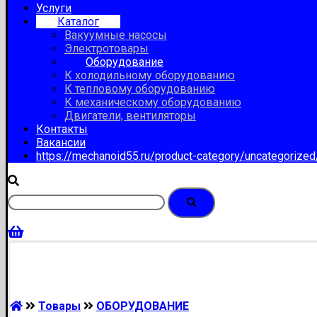
Услуги
Каталог
Вакуумные насосы
Электротовары
Оборудование
К холодильному оборудованию
К тепловому оборудованию
К механическому оборудованию
Двигатели, вентиляторы
Контакты
Вакансии
https://mechanoid55.ru/product-category/uncategorize
Товары
ОБОРУДОВАНИЕ