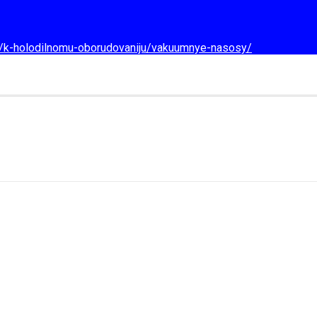
d/k-holodilnomu-oborudovaniju/vakuumnye-nasosy/