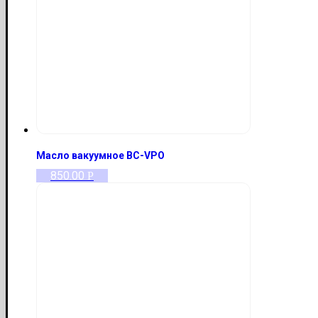
Масло вакуумное BC-VPO
850.00
Р