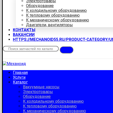
Электротовары
Оборудование
К холодильному оборудованию
К тепловому оборудованию
К механическому оборудованию
Двигатели, вентиляторы
КОНТАКТЫ
ВАКАНСИИ
HTTPS://MECHANOID55.RU/PRODUCT-CATEGORY/
Главная
Услуги
Каталог
Вакуумные насосы
Электротовары
Оборудование
К холодильному оборудованию
К тепловому оборудованию
К механическому оборудованию