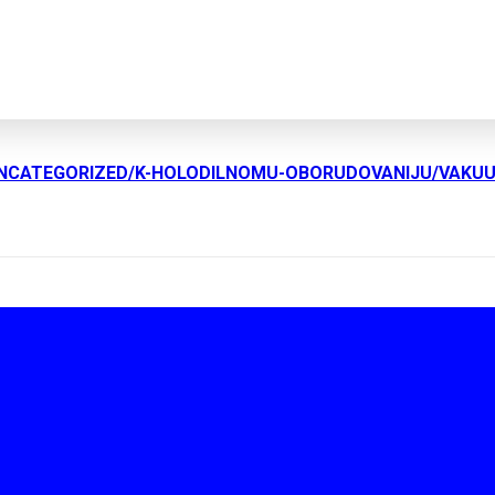
UNCATEGORIZED/K-HOLODILNOMU-OBORUDOVANIJU/VAKU