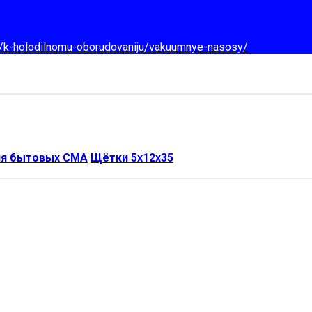
d/k-holodilnomu-oborudovaniju/vakuumnye-nasosy/
ля бытовых СМА
Щётки 5x12x35