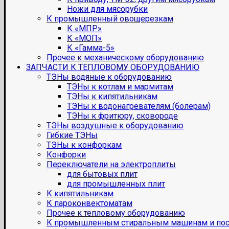
Ножи для мясорубки
К промышленный овощерезкам
К «МПР»
К «МОП»
К «Гамма-5»
Прочее к механическому оборудованию
ЗАПЧАСТИ К ТЕПЛОВОМУ ОБОРУДОВАНИЮ
ТЭНы водяные к оборудованию
ТЭНы к котлам и мармитам
ТЭНы к кипятильникам
ТЭНы к водонагревателям (болерам)
ТЭНы к фритюру, сковороде
ТЭНы воздушные к оборудованию
Гибкие ТЭНы
ТЭНы к конфоркам
Конфорки
Переключатели на электроплиты
для бытовых плит
для промышленных плит
К кипятильникам
К пароконвектоматам
Прочее к тепловому оборудованию
К промышленным стиральным машинам и по