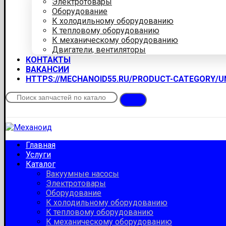
Электротовары
Оборудование
К холодильному оборудованию
К тепловому оборудованию
К механическому оборудованию
Двигатели, вентиляторы
КОНТАКТЫ
ВАКАНСИИ
HTTPS://MECHANOID55.RU/PRODUCT-CATEGORY/
Главная
Услуги
Каталог
Вакуумные насосы
Электротовары
Оборудование
К холодильному оборудованию
К тепловому оборудованию
К механическому оборудованию