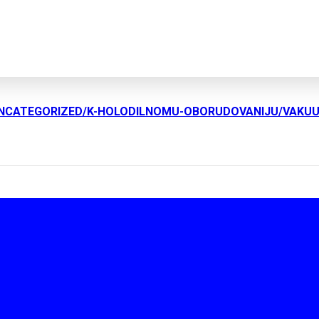
UNCATEGORIZED/K-HOLODILNOMU-OBORUDOVANIJU/VAKU