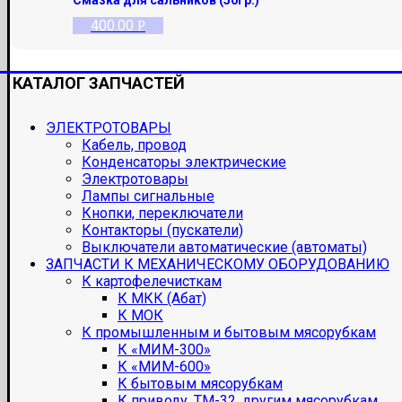
400.00
Р
КАТАЛОГ ЗАПЧАСТЕЙ
ЭЛЕКТРОТОВАРЫ
Кабель, провод
Конденсаторы электрические
Электротовары
Лампы сигнальные
Кнопки, переключатели
Контакторы (пускатели)
Выключатели автоматические (автоматы)
ЗАПЧАСТИ К МЕХАНИЧЕСКОМУ ОБОРУДОВАНИЮ
К картофелечисткам
К МКК (Абат)
К МОК
К промышленным и бытовым мясорубкам
К «МИМ-300»
К «МИМ-600»
К бытовым мясорубкам
К приводу, ТМ-32, другим мясорубкам