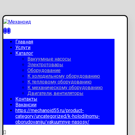
Главная
Услуги
Каталог
Вакуумные насосы
Электротовары
Оборудование
К холодильному оборудованию
К тепловому оборудованию
К механическому оборудованию
Двигатели, вентиляторы
Контакты
Вакансии
https://mechanoid55.ru/product-
category/uncategorized/k-holodilnomu-
oborudovaniju/vakuumnye-nasosy/