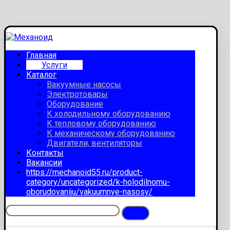
Главная
Услуги
Каталог
Вакуумные насосы
Электротовары
Оборудование
К холодильному оборудованию
К тепловому оборудованию
К механическому оборудованию
Двигатели, вентиляторы
Контакты
Вакансии
https://mechanoid55.ru/product-
category/uncategorized/k-holodilnomu-
oborudovaniju/vakuumnye-nasosy/