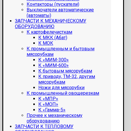
Контакторы (пускатели)
Выключатели автоматические
(автоматы)
ЗАПЧАСТИ К МЕХАНИЧЕСКОМУ
ОБОРУДОВАНИЮ
К картофелечисткам
К МКК (Абат)
К МОК
К промышленным и бытовым
мясорубкам
К «МИМ-300»
К «МИМ-600»
К бытовым мясорубкам
К приводу, ТМ-32, другим
мясорубкам
Ножи для мясорубки
К промышленный овощерезкам
К «МПР»
К «МОП»
К «Гамма-5»
Прочее к механическому
оборудованию
ЗАПЧАСТИ К ТЕПЛОВОМУ