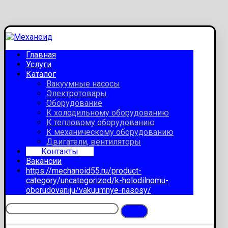
Главная
Услуги
Каталог
Вакуумные насосы
Электротовары
Оборудование
К холодильному оборудованию
К тепловому оборудованию
К механическому оборудованию
Двигатели, вентиляторы
Контакты
Вакансии
https://mechanoid55.ru/product-
category/uncategorized/k-holodilnomu-
oborudovaniju/vakuumnye-nasosy/