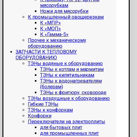
мясорубкам
Ножи для мясорубки
К промышленный овощерезкам
К «МПР»
К «МОП»
К «Гамма-5»
Прочее к механическому
оборудованию
ЗАПЧАСТИ К ТЕПЛОВОМУ
ОБОРУДОВАНИЮ
ТЭНы водяные к оборудованию
ТЭНы к котлам и мармитам
ТЭНы к кипятильникам
ТЭНы к водонагревателям
(болерам)
ТЭНы к фритюру, сковороде
ТЭНы воздушные к оборудованию
Гибкие ТЭНы
ТЭНы к конфоркам
Конфорки
Переключатели на электроплиты
для бытовых плит
для промышленных плит