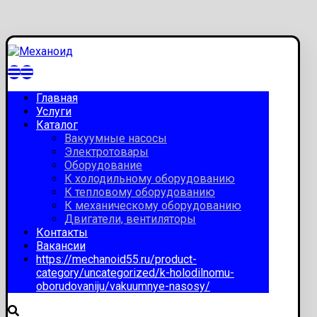
Главная
Услуги
Каталог
Вакуумные насосы
Электротовары
Оборудование
К холодильному оборудованию
К тепловому оборудованию
К механическому оборудованию
Двигатели, вентиляторы
Контакты
Вакансии
https://mechanoid55.ru/product-
category/uncategorized/k-holodilnomu-
oborudovaniju/vakuumnye-nasosy/