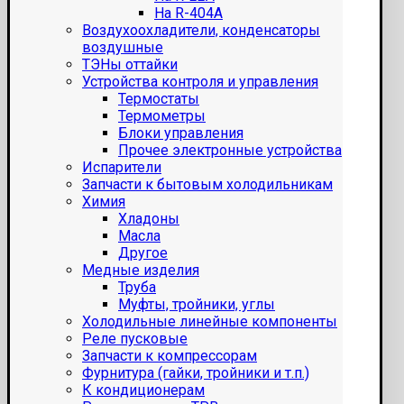
На R-404A
Воздухоохладители, конденсаторы
воздушные
ТЭНы оттайки
Устройства контроля и управления
Термостаты
Термометры
Блоки управления
Прочее электронные устройства
Испарители
Запчасти к бытовым холодильникам
Химия
Хладоны
Масла
Другое
Медные изделия
Труба
Муфты, тройники, углы
Холодильные линейные компоненты
Реле пусковые
Запчасти к компрессорам
Фурнитура (гайки, тройники и т.п.)
К кондиционерам