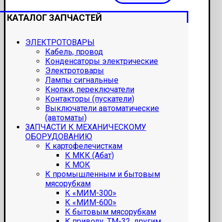
КАТАЛОГ ЗАПЧАСТЕЙ
ЭЛЕКТРОТОВАРЫ
Кабель, провод
Конденсаторы электрические
Электротовары
Лампы сигнальные
Кнопки, переключатели
Контакторы (пускатели)
Выключатели автоматические
(автоматы)
ЗАПЧАСТИ К МЕХАНИЧЕСКОМУ
ОБОРУДОВАНИЮ
К картофелечисткам
К МКК (Абат)
К МОК
К промышленным и бытовым
мясорубкам
К «МИМ-300»
К «МИМ-600»
К бытовым мясорубкам
К приводу, ТМ-32, другим