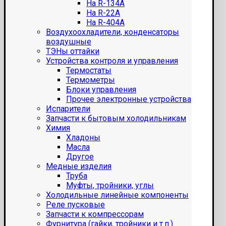
На R-134A
На R-22A
На R-404A
Воздухоохладители, конденсаторы
воздушные
ТЭНы оттайки
Устройства контроля и управления
Термостаты
Термометры
Блоки управления
Прочее электронные устройства
Испарители
Запчасти к бытовым холодильникам
Химия
Хладоны
Масла
Другое
Медные изделия
Труба
Муфты, тройники, углы
Холодильные линейные компоненты
Реле пусковые
Запчасти к компрессорам
Фурнитура (гайки, тройники и т.п.)