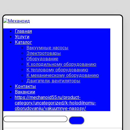
Главная
Услуги
Каталог
Вакуумные насосы
Электротовары
Оборудование
К холодильному оборудованию
К тепловому оборудованию
К механическому оборудованию
Двигатели, вентиляторы
Контакты
Вакансии
https://mechanoid55.ru/product-
category/uncategorized/k-holodilnomu-
oborudovaniju/vakuumnye-nasosy/