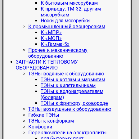
К бытовым мясорубкам
К приводу, ТМ-32, другим
мясорубкам
Ножи для мясорубки
К промышленный овощерезкам
К «МПР»
К «МОП»
К «Гамма-5»
Прочее к механическому
оборудованию
ЗАПЧАСТИ К ТЕПЛОВОМУ
ОБОРУДОВАНИЮ
ТЭНы водяные к оборудованию
ТЭНы к котлам и мармитам
ТЭНы к кипятильникам
ТЭНы к водонагревателям
(болерам)
ТЭНы к фритюру, сковороде
ТЭНы воздушные к оборудованию
Гибкие ТЭНы
ТЭНы к конфоркам
Конфорки
Переключатели на электроплиты
для бытовых плит