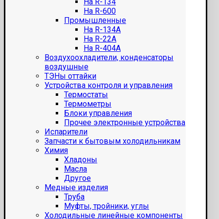
На R-134
На R-600
Промышленные
На R-134A
На R-22A
На R-404A
Воздухоохладители, конденсаторы
воздушные
ТЭНы оттайки
Устройства контроля и управления
Термостаты
Термометры
Блоки управления
Прочее электронные устройства
Испарители
Запчасти к бытовым холодильникам
Химия
Хладоны
Масла
Другое
Медные изделия
Труба
Муфты, тройники, углы
Холодильные линейные компоненты