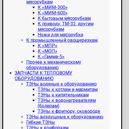
мясорубкам
К «МИМ-300»
К «МИМ-600»
К бытовым мясорубкам
К приводу, ТМ-32, другим
мясорубкам
Ножи для мясорубки
К промышленный овощерезкам
К «МПР»
К «МОП»
К «Гамма-5»
Прочее к механическому
оборудованию
ЗАПЧАСТИ К ТЕПЛОВОМУ
ОБОРУДОВАНИЮ
ТЭНы водяные к оборудованию
ТЭНы к котлам и мармитам
ТЭНы к кипятильникам
ТЭНы к водонагревателям
(болерам)
ТЭНы к фритюру, сковороде
ТЭНы воздушные к оборудованию
Гибкие ТЭНы
ТЭНы к конфоркам