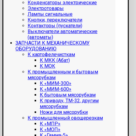
Конденсаторы электрические
Электротовары
Лампы сигнальные
Кнопки, переключатели
Контакторы (пускатели)
Выключатели автоматические
(автоматы)
ЗАПЧАСТИ К МЕХАНИЧЕСКОМУ
ОБОРУДОВАНИЮ
К картофелечисткам
К МКК (Абат)
К МОК
К промышленным и бытовым
мясорубкам
К «МИМ-300»
К «МИМ-600»
К бытовым мясорубкам
К приводу, ТМ-32, другим
мясорубкам
Ножи для мясорубки
К промышленный овощерезкам
К «МПР»
К «МОП»
К «Гамма-5»