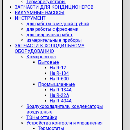
Терморегуляторы
ЗАПЧАСТИ ДЛЯ КОНДИЦИОНЕРОВ
ВАКУУМНЫЕ НАСОСЫ
ИНСТРУМЕНТ
для работы с медной трубой
для работы с фреонами
для сварочных работ
измерительные приборы
ЗАПЧАСТИ К ХОЛОДИЛЬНОМУ
ОБОРУДОВАНИЮ
Компрессора
Бытовые
На R-12
На R-134
На R-600
Промышленные
На R-134A
На R-22A
На R-404A
Воздухоохладители, конденсаторы
воздушные
ТЭНы оттайки
Устройства контроля и управления
Термостаты