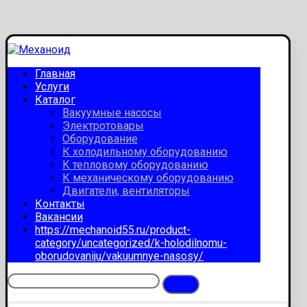
Главная
Услуги
Каталог
Вакуумные насосы
Электротовары
Оборудование
К холодильному оборудованию
К тепловому оборудованию
К механическому оборудованию
Двигатели, вентиляторы
Контакты
Вакансии
https://mechanoid55.ru/product-
category/uncategorized/k-holodilnomu-
oborudovaniju/vakuumnye-nasosy/