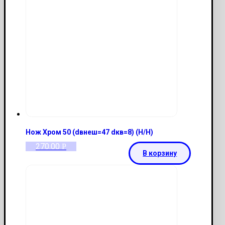
Нож Хром 50 (dвнеш=47 dкв=8) (Н/Н)
270.00
Р
В корзину