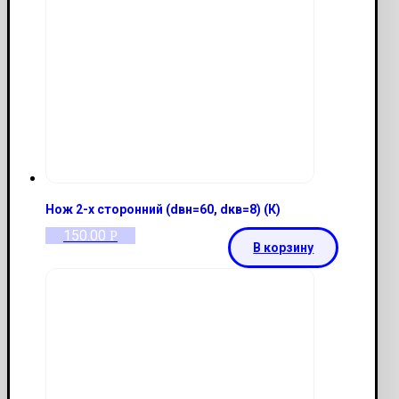
Нож 2-х сторонний (dвн=60, dкв=8) (К)
150.00
Р
В корзину