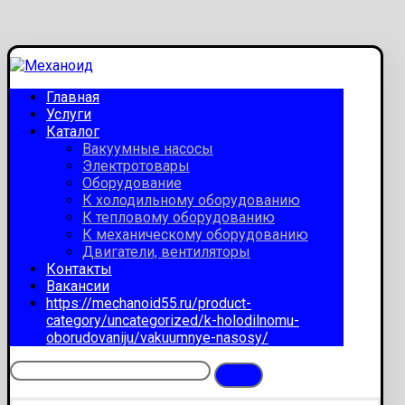
Главная
Услуги
Каталог
Вакуумные насосы
Электротовары
Оборудование
К холодильному оборудованию
К тепловому оборудованию
К механическому оборудованию
Двигатели, вентиляторы
Контакты
Вакансии
https://mechanoid55.ru/product-
category/uncategorized/k-holodilnomu-
oborudovaniju/vakuumnye-nasosy/