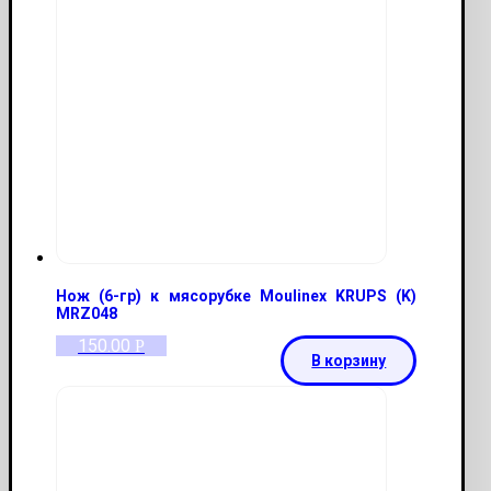
Нож (6-гр) к мясорубке Moulinex KRUPS (K)
MRZ048
150.00
Р
В корзину