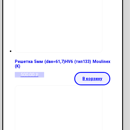
Решетка 5мм (dвн=61,7)HV6 (тип133) Moulinex
(K)
500.00
Р
В корзину