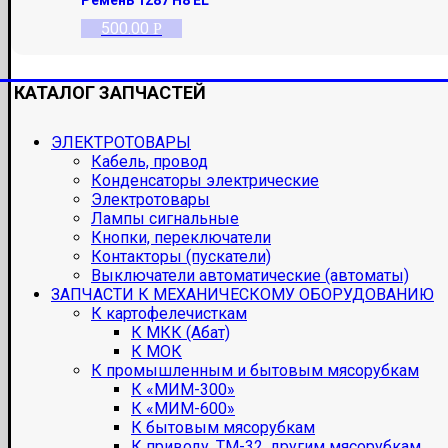
500.00
Р
КАТАЛОГ ЗАПЧАСТЕЙ
ЭЛЕКТРОТОВАРЫ
Кабель, провод
Конденсаторы электрические
Электротовары
Лампы сигнальные
Кнопки, переключатели
Контакторы (пускатели)
Выключатели автоматические (автоматы)
ЗАПЧАСТИ К МЕХАНИЧЕСКОМУ ОБОРУДОВАНИЮ
К картофелечисткам
К МКК (Абат)
К МОК
К промышленным и бытовым мясорубкам
К «МИМ-300»
К «МИМ-600»
К бытовым мясорубкам
К приводу, ТМ-32, другим мясорубкам