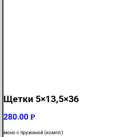
Щетки 5×13,5×36
280.00
Р
моно c пружиной (компл.)