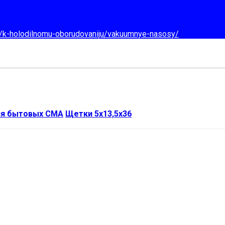
d/k-holodilnomu-oborudovaniju/vakuumnye-nasosy/
ля бытовых СМА
Щетки 5x13,5x36