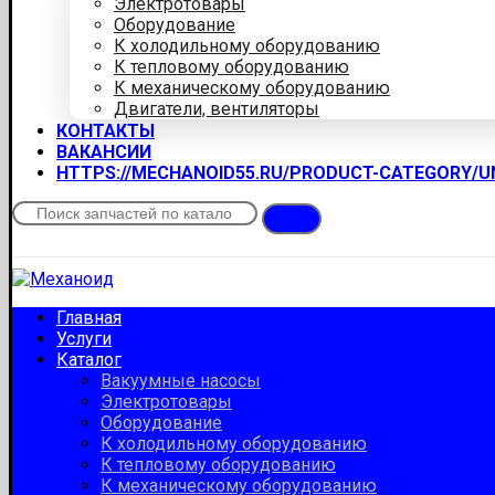
Электротовары
Оборудование
К холодильному оборудованию
К тепловому оборудованию
К механическому оборудованию
Двигатели, вентиляторы
КОНТАКТЫ
ВАКАНСИИ
HTTPS://MECHANOID55.RU/PRODUCT-CATEGORY/
Главная
Услуги
Каталог
Вакуумные насосы
Электротовары
Оборудование
К холодильному оборудованию
К тепловому оборудованию
К механическому оборудованию