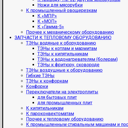
Ножи для мясорубки
К промышленный овощерезкам
К «МПР»
К «МОП»
К «Гамма-5»
Прочее к механическому оборудованию
ЗАПЧАСТИ К ТЕПЛОВОМУ ОБОРУДОВАНИЮ
ТЭНы водяные к оборудованию
ТЭНы к котлам и мармитам
ТЭНы к кипятильникам
ТЭНы к водонагревателям (болерам)
ТЭНы к фритюру, сковороде
ТЭНы воздушные к оборудованию
Гибкие ТЭНы
ТЭНы к конфоркам
Конфорки
Переключатели на электроплиты
для бытовых плит
для промышленных плит
К кипятильникам
К пароконвектоматам
Прочее к тепловому оборудованию
К промышленным стиральным машинам и по