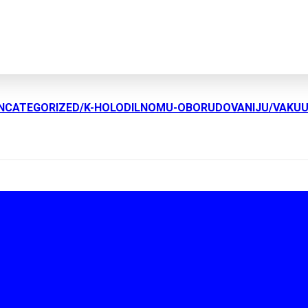
UNCATEGORIZED/K-HOLODILNOMU-OBORUDOVANIJU/VAKU