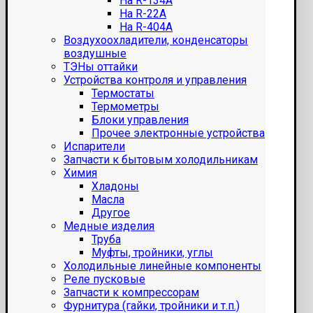
На R-134A
На R-22A
На R-404A
Воздухоохладители, конденсаторы
воздушные
ТЭНы оттайки
Устройства контроля и управления
Термостаты
Термометры
Блоки управления
Прочее электронные устройства
Испарители
Запчасти к бытовым холодильникам
Химия
Хладоны
Масла
Другое
Медные изделия
Труба
Муфты, тройники, углы
Холодильные линейные компоненты
Реле пусковые
Запчасти к компрессорам
Фурнитура (гайки, тройники и т.п.)