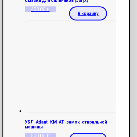
Смазка для сальников (50гр.)
400.00
Р
В корзину
УБЛ Atlant KM-AT замок стиральной
машины
500.00
Р