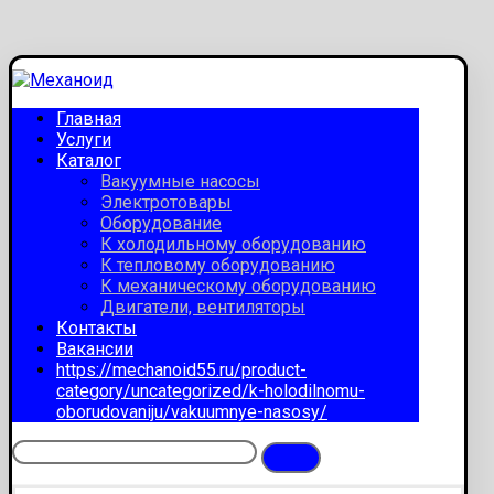
Главная
Услуги
Каталог
Вакуумные насосы
Электротовары
Оборудование
К холодильному оборудованию
К тепловому оборудованию
К механическому оборудованию
Двигатели, вентиляторы
Контакты
Вакансии
https://mechanoid55.ru/product-
category/uncategorized/k-holodilnomu-
oborudovaniju/vakuumnye-nasosy/