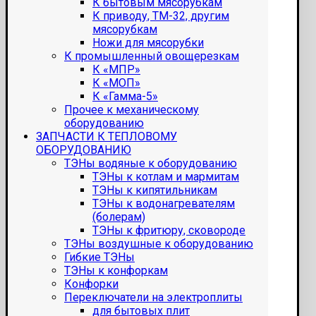
К бытовым мясорубкам
К приводу, ТМ-32, другим
мясорубкам
Ножи для мясорубки
К промышленный овощерезкам
К «МПР»
К «МОП»
К «Гамма-5»
Прочее к механическому
оборудованию
ЗАПЧАСТИ К ТЕПЛОВОМУ
ОБОРУДОВАНИЮ
ТЭНы водяные к оборудованию
ТЭНы к котлам и мармитам
ТЭНы к кипятильникам
ТЭНы к водонагревателям
(болерам)
ТЭНы к фритюру, сковороде
ТЭНы воздушные к оборудованию
Гибкие ТЭНы
ТЭНы к конфоркам
Конфорки
Переключатели на электроплиты
для бытовых плит