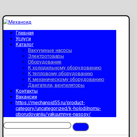
Главная
Услуги
Каталог
Вакуумные насосы
Электротовары
Оборудование
К холодильному оборудованию
К тепловому оборудованию
К механическому оборудованию
Двигатели, вентиляторы
Контакты
Вакансии
https://mechanoid55.ru/product-
category/uncategorized/k-holodilnomu-
oborudovaniju/vakuumnye-nasosy/