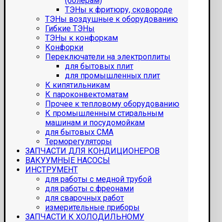
(болерам)
ТЭНы к фритюру, сковороде
ТЭНы воздушные к оборудованию
Гибкие ТЭНы
ТЭНы к конфоркам
Конфорки
Переключатели на электроплиты
для бытовых плит
для промышленных плит
К кипятильникам
К пароконвектоматам
Прочее к тепловому оборудованию
К промышленным стиральным
машинам и посудомойкам
для бытовых СМА
Терморегуляторы
ЗАПЧАСТИ ДЛЯ КОНДИЦИОНЕРОВ
ВАКУУМНЫЕ НАСОСЫ
ИНСТРУМЕНТ
для работы с медной трубой
для работы с фреонами
для сварочных работ
измерительные приборы
ЗАПЧАСТИ К ХОЛОДИЛЬНОМУ