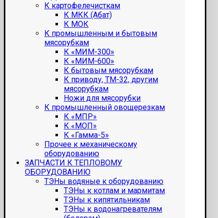
К картофелечисткам
К МКК (Абат)
К МОК
К промышленным и бытовым
мясорубкам
К «МИМ-300»
К «МИМ-600»
К бытовым мясорубкам
К приводу, ТМ-32, другим
мясорубкам
Ножи для мясорубки
К промышленный овощерезкам
К «МПР»
К «МОП»
К «Гамма-5»
Прочее к механическому
оборудованию
ЗАПЧАСТИ К ТЕПЛОВОМУ
ОБОРУДОВАНИЮ
ТЭНы водяные к оборудованию
ТЭНы к котлам и мармитам
ТЭНы к кипятильникам
ТЭНы к водонагревателям