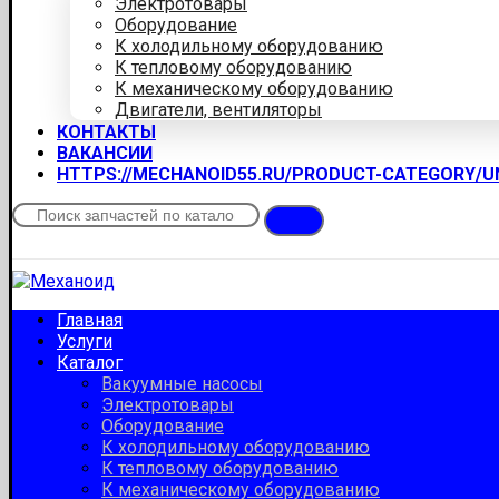
Электротовары
Оборудование
К холодильному оборудованию
К тепловому оборудованию
К механическому оборудованию
Двигатели, вентиляторы
КОНТАКТЫ
ВАКАНСИИ
HTTPS://MECHANOID55.RU/PRODUCT-CATEGORY/
Главная
Услуги
Каталог
Вакуумные насосы
Электротовары
Оборудование
К холодильному оборудованию
К тепловому оборудованию
К механическому оборудованию