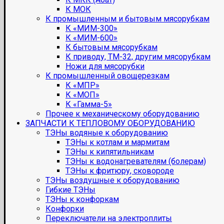
К МОК
К промышленным и бытовым мясорубкам
К «МИМ-300»
К «МИМ-600»
К бытовым мясорубкам
К приводу, ТМ-32, другим мясорубкам
Ножи для мясорубки
К промышленный овощерезкам
К «МПР»
К «МОП»
К «Гамма-5»
Прочее к механическому оборудованию
ЗАПЧАСТИ К ТЕПЛОВОМУ ОБОРУДОВАНИЮ
ТЭНы водяные к оборудованию
ТЭНы к котлам и мармитам
ТЭНы к кипятильникам
ТЭНы к водонагревателям (болерам)
ТЭНы к фритюру, сковороде
ТЭНы воздушные к оборудованию
Гибкие ТЭНы
ТЭНы к конфоркам
Конфорки
Переключатели на электроплиты