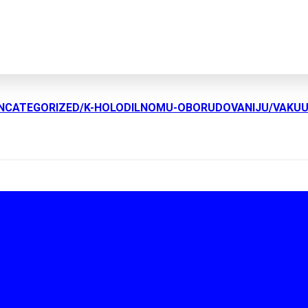
UNCATEGORIZED/K-HOLODILNOMU-OBORUDOVANIJU/VAKU