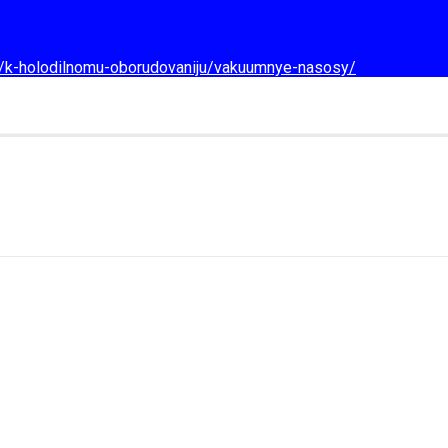
d/k-holodilnomu-oborudovaniju/vakuumnye-nasosy/