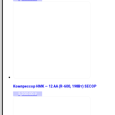
Компрессор HMK — 12 AA (R-600, 198Вт) SECOP
5,200.00
Р