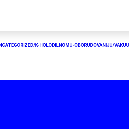
UNCATEGORIZED/K-HOLODILNOMU-OBORUDOVANIJU/VAKU