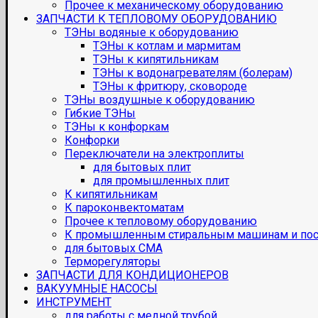
Прочее к механическому оборудованию
ЗАПЧАСТИ К ТЕПЛОВОМУ ОБОРУДОВАНИЮ
ТЭНы водяные к оборудованию
ТЭНы к котлам и мармитам
ТЭНы к кипятильникам
ТЭНы к водонагревателям (болерам)
ТЭНы к фритюру, сковороде
ТЭНы воздушные к оборудованию
Гибкие ТЭНы
ТЭНы к конфоркам
Конфорки
Переключатели на электроплиты
для бытовых плит
для промышленных плит
К кипятильникам
К пароконвектоматам
Прочее к тепловому оборудованию
К промышленным стиральным машинам и по
для бытовых СМА
Терморегуляторы
ЗАПЧАСТИ ДЛЯ КОНДИЦИОНЕРОВ
ВАКУУМНЫЕ НАСОСЫ
ИНСТРУМЕНТ
для работы с медной трубой