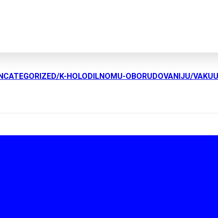
UNCATEGORIZED/K-HOLODILNOMU-OBORUDOVANIJU/VAKU