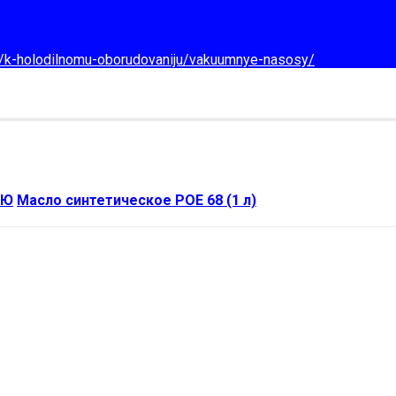
d/k-holodilnomu-oborudovaniju/vakuumnye-nasosy/
ИЮ
Масло синтетическое POE 68 (1 л)