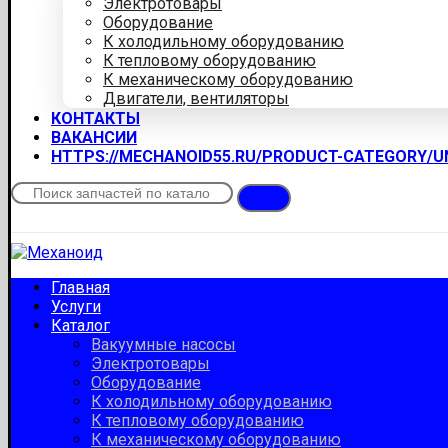
Электротовары
Оборудование
К холодильному оборудованию
К тепловому оборудованию
К механическому оборудованию
Двигатели, вентиляторы
КОНТАКТЫ
ВАКАНСИИ
HTTPS://MECHANOID55.RU/PRODUCT-CATEGORY/
Главная
Услуги
Каталог
Вакуумные насосы
Электротовары
Оборудование
К холодильному оборудованию
К тепловому оборудованию
К механическому оборудованию