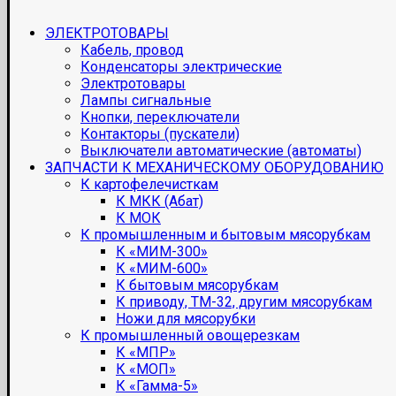
ЭЛЕКТРОТОВАРЫ
Кабель, провод
Конденсаторы электрические
Электротовары
Лампы сигнальные
Кнопки, переключатели
Контакторы (пускатели)
Выключатели автоматические (автоматы)
ЗАПЧАСТИ К МЕХАНИЧЕСКОМУ ОБОРУДОВАНИЮ
К картофелечисткам
К МКК (Абат)
К МОК
К промышленным и бытовым мясорубкам
К «МИМ-300»
К «МИМ-600»
К бытовым мясорубкам
К приводу, ТМ-32, другим мясорубкам
Ножи для мясорубки
К промышленный овощерезкам
К «МПР»
К «МОП»
К «Гамма-5»