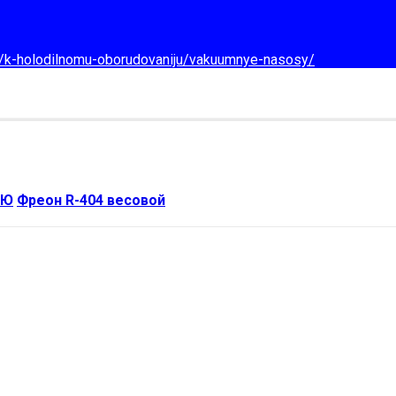
d/k-holodilnomu-oborudovaniju/vakuumnye-nasosy/
ИЮ
Фреон R-404 весовой