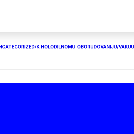
UNCATEGORIZED/K-HOLODILNOMU-OBORUDOVANIJU/VAKU