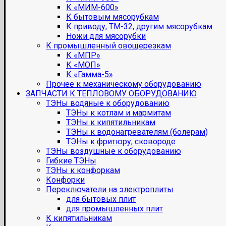
К «МИМ-600»
К бытовым мясорубкам
К приводу, ТМ-32, другим мясорубкам
Ножи для мясорубки
К промышленный овощерезкам
К «МПР»
К «МОП»
К «Гамма-5»
Прочее к механическому оборудованию
ЗАПЧАСТИ К ТЕПЛОВОМУ ОБОРУДОВАНИЮ
ТЭНы водяные к оборудованию
ТЭНы к котлам и мармитам
ТЭНы к кипятильникам
ТЭНы к водонагревателям (болерам)
ТЭНы к фритюру, сковороде
ТЭНы воздушные к оборудованию
Гибкие ТЭНы
ТЭНы к конфоркам
Конфорки
Переключатели на электроплиты
для бытовых плит
для промышленных плит
К кипятильникам