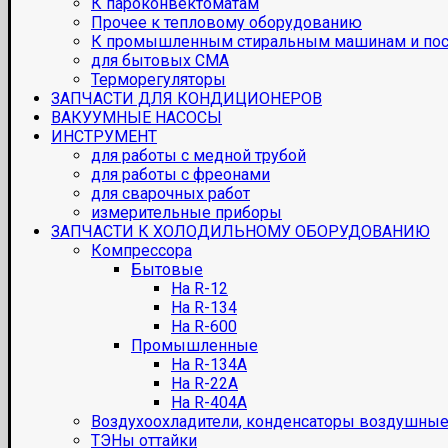
К пароконвектоматам
Прочее к тепловому оборудованию
К промышленным стиральным машинам и по
для бытовых СМА
Терморегуляторы
ЗАПЧАСТИ ДЛЯ КОНДИЦИОНЕРОВ
ВАКУУМНЫЕ НАСОСЫ
ИНСТРУМЕНТ
для работы с медной трубой
для работы с фреонами
для сварочных работ
измерительные приборы
ЗАПЧАСТИ К ХОЛОДИЛЬНОМУ ОБОРУДОВАНИЮ
Компрессора
Бытовые
На R-12
На R-134
На R-600
Промышленные
На R-134A
На R-22A
На R-404A
Воздухоохладители, конденсаторы воздушны
ТЭНы оттайки