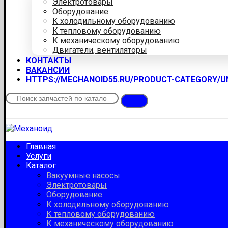
Электротовары
Оборудование
К холодильному оборудованию
К тепловому оборудованию
К механическому оборудованию
Двигатели, вентиляторы
КОНТАКТЫ
ВАКАНСИИ
HTTPS://MECHANOID55.RU/PRODUCT-CATEGORY/
Главная
Услуги
Каталог
Вакуумные насосы
Электротовары
Оборудование
К холодильному оборудованию
К тепловому оборудованию
К механическому оборудованию