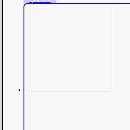
4,900.00
Р