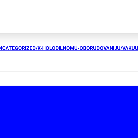
UNCATEGORIZED/K-HOLODILNOMU-OBORUDOVANIJU/VAKU