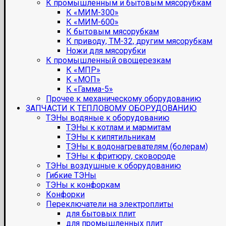
К промышленным и бытовым мясорубкам
К «МИМ-300»
К «МИМ-600»
К бытовым мясорубкам
К приводу, ТМ-32, другим мясорубкам
Ножи для мясорубки
К промышленный овощерезкам
К «МПР»
К «МОП»
К «Гамма-5»
Прочее к механическому оборудованию
ЗАПЧАСТИ К ТЕПЛОВОМУ ОБОРУДОВАНИЮ
ТЭНы водяные к оборудованию
ТЭНы к котлам и мармитам
ТЭНы к кипятильникам
ТЭНы к водонагревателям (болерам)
ТЭНы к фритюру, сковороде
ТЭНы воздушные к оборудованию
Гибкие ТЭНы
ТЭНы к конфоркам
Конфорки
Переключатели на электроплиты
для бытовых плит
для промышленных плит