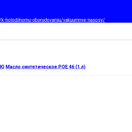
d/k-holodilnomu-oborudovaniju/vakuumnye-nasosy/
ИЮ
Масло синтетическое POE 46 (1 л)