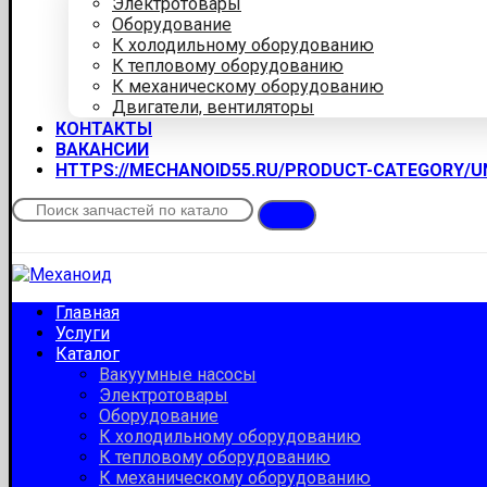
Электротовары
Оборудование
К холодильному оборудованию
К тепловому оборудованию
К механическому оборудованию
Двигатели, вентиляторы
КОНТАКТЫ
ВАКАНСИИ
HTTPS://MECHANOID55.RU/PRODUCT-CATEGORY/
Главная
Услуги
Каталог
Вакуумные насосы
Электротовары
Оборудование
К холодильному оборудованию
К тепловому оборудованию
К механическому оборудованию