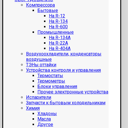
Компрессора
Бытовые
На R-12
На R-134
На R-600
Промышленные
На R-134A
На R-22A
На R-404A
Воздухоохладители, конденсаторы
воздушные
ТЭНы оттайки
Устройства контроля и управления
Термостаты
Термометры
Блоки управления
Прочее электронные устройства
Испарители
Запчасти к бытовым холодильникам
Химия
Хладоны
Масла
Другое