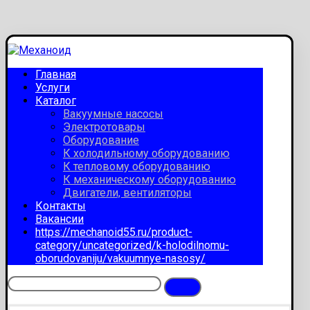
Главная
Услуги
Каталог
Вакуумные насосы
Электротовары
Оборудование
К холодильному оборудованию
К тепловому оборудованию
К механическому оборудованию
Двигатели, вентиляторы
Контакты
Вакансии
https://mechanoid55.ru/product-
category/uncategorized/k-holodilnomu-
oborudovaniju/vakuumnye-nasosy/