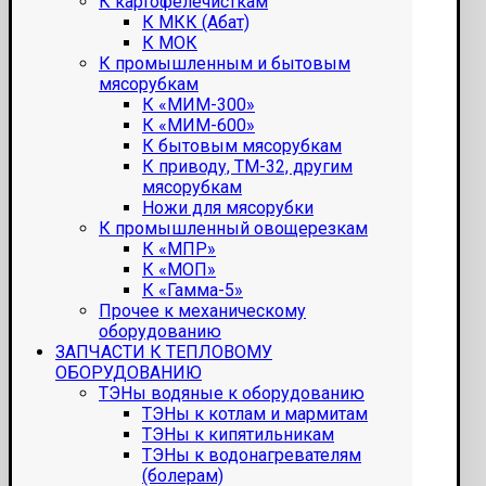
К картофелечисткам
К МКК (Абат)
К МОК
К промышленным и бытовым
мясорубкам
К «МИМ-300»
К «МИМ-600»
К бытовым мясорубкам
К приводу, ТМ-32, другим
мясорубкам
Ножи для мясорубки
К промышленный овощерезкам
К «МПР»
К «МОП»
К «Гамма-5»
Прочее к механическому
оборудованию
ЗАПЧАСТИ К ТЕПЛОВОМУ
ОБОРУДОВАНИЮ
ТЭНы водяные к оборудованию
ТЭНы к котлам и мармитам
ТЭНы к кипятильникам
ТЭНы к водонагревателям
(болерам)