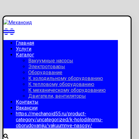
Главная
Услуги
Каталог
Вакуумные насосы
Электротовары
Оборудование
К холодильному оборудованию
К тепловому оборудованию
К механическому оборудованию
Двигатели, вентиляторы
Контакты
Вакансии
https://mechanoid55.ru/product-
category/uncategorized/k-holodilnomu-
oborudovaniju/vakuumnye-nasosy/