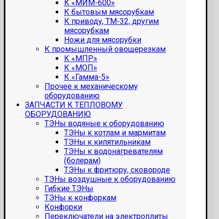
К «МИМ-600»
К бытовым мясорубкам
К приводу, ТМ-32, другим
мясорубкам
Ножи для мясорубки
К промышленный овощерезкам
К «МПР»
К «МОП»
К «Гамма-5»
Прочее к механическому
оборудованию
ЗАПЧАСТИ К ТЕПЛОВОМУ
ОБОРУДОВАНИЮ
ТЭНы водяные к оборудованию
ТЭНы к котлам и мармитам
ТЭНы к кипятильникам
ТЭНы к водонагревателям
(болерам)
ТЭНы к фритюру, сковороде
ТЭНы воздушные к оборудованию
Гибкие ТЭНы
ТЭНы к конфоркам
Конфорки
Переключатели на электроплиты