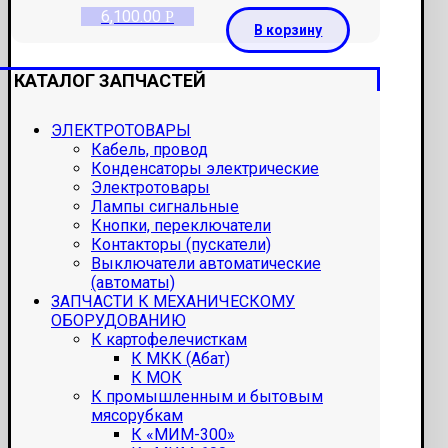
6,100.00
Р
В корзину
КАТАЛОГ ЗАПЧАСТЕЙ
ЭЛЕКТРОТОВАРЫ
Кабель, провод
Конденсаторы электрические
Электротовары
Лампы сигнальные
Кнопки, переключатели
Контакторы (пускатели)
Выключатели автоматические
(автоматы)
ЗАПЧАСТИ К МЕХАНИЧЕСКОМУ
ОБОРУДОВАНИЮ
К картофелечисткам
К МКК (Абат)
К МОК
К промышленным и бытовым
мясорубкам
К «МИМ-300»