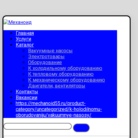
Главная
Услуги
Каталог
Вакуумные насосы
Электротовары
Оборудование
К холодильному оборудованию
К тепловому оборудованию
К механическому оборудованию
Двигатели, вентиляторы
Контакты
Вакансии
https://mechanoid55.ru/product-
category/uncategorized/k-holodilnomu-
oborudovaniju/vakuumnye-nasosy/