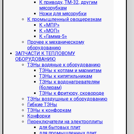
К приводу, ТМ-32, другим
мясорубкам
Ножи для мясорубки
К промышленный овощерезкам
К «МПР»
К «МОП»
К «Гамма-5»
Прочее к механическому
оборудованию
ЗАПЧАСТИ К ТЕПЛОВОМУ
ОБОРУДОВАНИЮ
ТЭНы водяные к оборудованию
ТЭНы к котлам и мармитам
ТЭНы к кипятильникам
ТЭНы к водонагревателям
(болерам)
ТЭНы к фритюру, сковороде
ТЭНы воздушные к оборудованию
Гибкие ТЭНы
ТЭНы к конфоркам
Конфорки
Переключатели на электроплиты
для бытовых плит
для промышленных плит