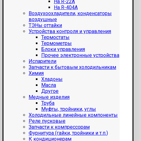
На R-22A
На R-404A
Воздухоохладители, конденсаторы
воздушные
ТЭНы оттайки
Устройства контроля и управления
Термостаты
Термометры
Блоки управления
Прочее электронные устройства
Испарители
Запчасти к бытовым холодильникам
Химия
Хладоны
Масла
Другое
Медные изделия
Труба
Муфты, тройники, углы
Холодильные линейные компоненты
Реле пусковые
Запчасти к компрессорам
Фурнитура (гайки, тройники и т.п.)
К кондиционерам