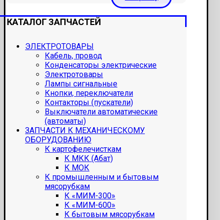
КАТАЛОГ ЗАПЧАСТЕЙ
ЭЛЕКТРОТОВАРЫ
Кабель, провод
Конденсаторы электрические
Электротовары
Лампы сигнальные
Кнопки, переключатели
Контакторы (пускатели)
Выключатели автоматические
(автоматы)
ЗАПЧАСТИ К МЕХАНИЧЕСКОМУ
ОБОРУДОВАНИЮ
К картофелечисткам
К МКК (Абат)
К МОК
К промышленным и бытовым
мясорубкам
К «МИМ-300»
К «МИМ-600»
К бытовым мясорубкам