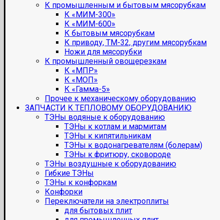
К промышленным и бытовым мясорубкам
К «МИМ-300»
К «МИМ-600»
К бытовым мясорубкам
К приводу, ТМ-32, другим мясорубкам
Ножи для мясорубки
К промышленный овощерезкам
К «МПР»
К «МОП»
К «Гамма-5»
Прочее к механическому оборудованию
ЗАПЧАСТИ К ТЕПЛОВОМУ ОБОРУДОВАНИЮ
ТЭНы водяные к оборудованию
ТЭНы к котлам и мармитам
ТЭНы к кипятильникам
ТЭНы к водонагревателям (болерам)
ТЭНы к фритюру, сковороде
ТЭНы воздушные к оборудованию
Гибкие ТЭНы
ТЭНы к конфоркам
Конфорки
Переключатели на электроплиты
для бытовых плит
для промышленных плит