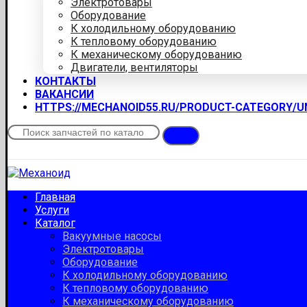
Электротовары
Оборудование
К холодильному оборудованию
К тепловому оборудованию
К механическому оборудованию
Двигатели, вентиляторы
КОНТАКТЫ
ВАКАНСИИ
HTTPS://MECHANOID55.RU/PRODUCT-CATEGORY/
Главная
Услуги
Каталог
Вакуумные насосы
Электротовары
Оборудование
К холодильному оборудованию
К тепловому оборудованию
К механическому оборудованию