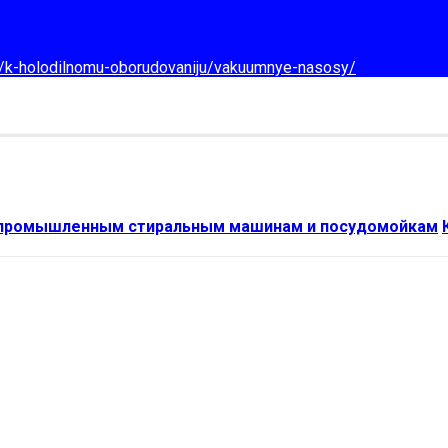
d/k-holodilnomu-oborudovaniju/vakuumnye-nasosy/
 промышленным стиральным машинам и посудомойкам