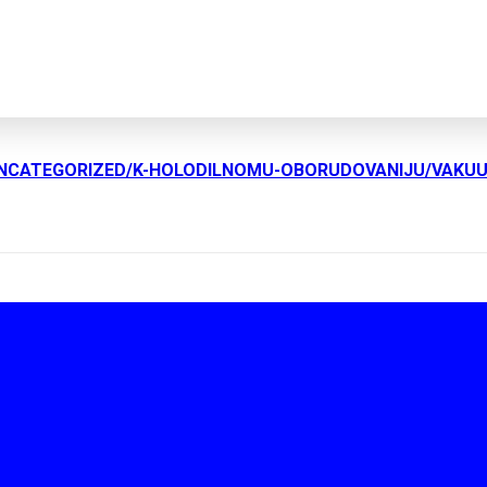
UNCATEGORIZED/K-HOLODILNOMU-OBORUDOVANIJU/VAKU