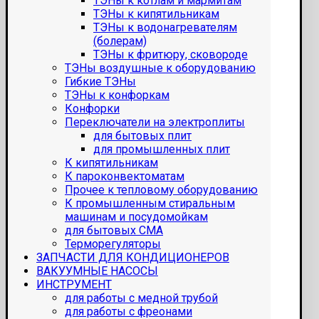
ТЭНы к котлам и мармитам
ТЭНы к кипятильникам
ТЭНы к водонагревателям
(болерам)
ТЭНы к фритюру, сковороде
ТЭНы воздушные к оборудованию
Гибкие ТЭНы
ТЭНы к конфоркам
Конфорки
Переключатели на электроплиты
для бытовых плит
для промышленных плит
К кипятильникам
К пароконвектоматам
Прочее к тепловому оборудованию
К промышленным стиральным
машинам и посудомойкам
для бытовых СМА
Терморегуляторы
ЗАПЧАСТИ ДЛЯ КОНДИЦИОНЕРОВ
ВАКУУМНЫЕ НАСОСЫ
ИНСТРУМЕНТ
для работы с медной трубой
для работы с фреонами