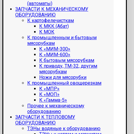
(автоматы)
ЗАПЧАСТИ К МЕХАНИЧЕСКОМУ
ОБОРУДОВАНИЮ
К картофелечисткам
К МКК (Абат)
К МОК
К промышленным и бытовым
мясорубкам
К «МИМ-300»
К «МИМ-600»
К бытовым мясорубкам
К приводу, ТМ-32, другим
мясорубкам
Ножи для мясорубки
К промышленный овощерезкам
К «МПР»
К «МОП»
К «Гамма-5»
Прочее к механическому
оборудованию
ЗАПЧАСТИ К ТЕПЛОВОМУ
ОБОРУДОВАНИЮ
ТЭНы водяные к оборудованию