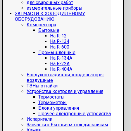
для сварочных работ
измерительные приборы
ЗАПЧАСТИ К ХОЛОДИЛЬНОМУ
ОБОРУДОВАНИЮ
Компрессора
Бытовые
На R-12
На R-134
На R-600
Промышленные
На R-134A
На R-22A
На R-404A
Воздухоохладители, конденсаторы
воздушные
ТЭНы оттайки
Устройства контроля и управления
Термостаты
Термометры
Блоки управления
Прочее электронные устройства
Испарители
Запчасти к бытовым холодильникам
Химия