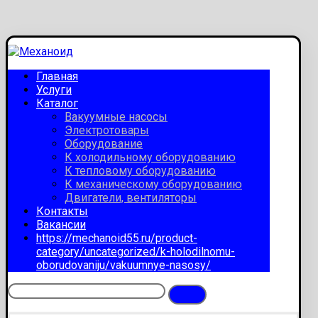
Главная
Услуги
Каталог
Вакуумные насосы
Электротовары
Оборудование
К холодильному оборудованию
К тепловому оборудованию
К механическому оборудованию
Двигатели, вентиляторы
Контакты
Вакансии
https://mechanoid55.ru/product-
category/uncategorized/k-holodilnomu-
oborudovaniju/vakuumnye-nasosy/