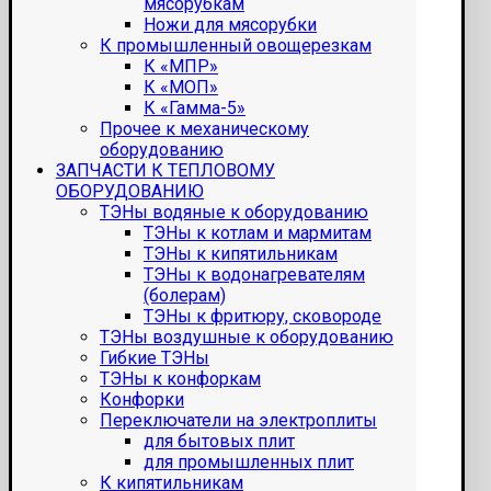
мясорубкам
Ножи для мясорубки
К промышленный овощерезкам
К «МПР»
К «МОП»
К «Гамма-5»
Прочее к механическому
оборудованию
ЗАПЧАСТИ К ТЕПЛОВОМУ
ОБОРУДОВАНИЮ
ТЭНы водяные к оборудованию
ТЭНы к котлам и мармитам
ТЭНы к кипятильникам
ТЭНы к водонагревателям
(болерам)
ТЭНы к фритюру, сковороде
ТЭНы воздушные к оборудованию
Гибкие ТЭНы
ТЭНы к конфоркам
Конфорки
Переключатели на электроплиты
для бытовых плит
для промышленных плит
К кипятильникам