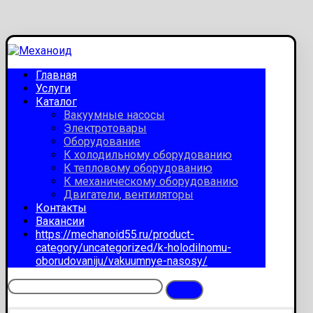
Главная
Услуги
Каталог
Вакуумные насосы
Электротовары
Оборудование
К холодильному оборудованию
К тепловому оборудованию
К механическому оборудованию
Двигатели, вентиляторы
Контакты
Вакансии
https://mechanoid55.ru/product-
category/uncategorized/k-holodilnomu-
oborudovaniju/vakuumnye-nasosy/