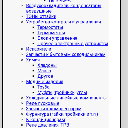
На R-404A
Воздухоохладители, конденсаторы
воздушные
ТЭНы оттайки
Устройства контроля и управления
Термостаты
Термометры
Блоки управления
Прочее электронные устройства
Испарители
Запчасти к бытовым холодильникам
Химия
Хладоны
Масла
Другое
Медные изделия
Труба
Муфты, тройники, углы
Холодильные линейные компоненты
Реле пусковые
Запчасти к компрессорам
Фурнитура (гайки, тройники и т.п.)
К кондиционерам
Реле давления, ТРВ