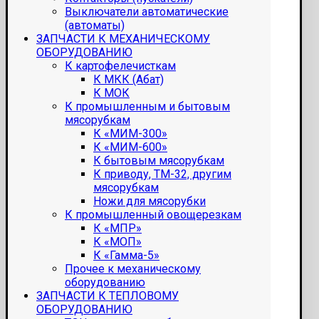
Выключатели автоматические
(автоматы)
ЗАПЧАСТИ К МЕХАНИЧЕСКОМУ
ОБОРУДОВАНИЮ
К картофелечисткам
К МКК (Абат)
К МОК
К промышленным и бытовым
мясорубкам
К «МИМ-300»
К «МИМ-600»
К бытовым мясорубкам
К приводу, ТМ-32, другим
мясорубкам
Ножи для мясорубки
К промышленный овощерезкам
К «МПР»
К «МОП»
К «Гамма-5»
Прочее к механическому
оборудованию
ЗАПЧАСТИ К ТЕПЛОВОМУ
ОБОРУДОВАНИЮ