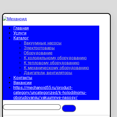
Главная
Услуги
Каталог
Вакуумные насосы
Электротовары
Оборудование
К холодильному оборудованию
К тепловому оборудованию
К механическому оборудованию
Двигатели, вентиляторы
Контакты
Вакансии
https://mechanoid55.ru/product-
category/uncategorized/k-holodilnomu-
oborudovaniju/vakuumnye-nasosy/