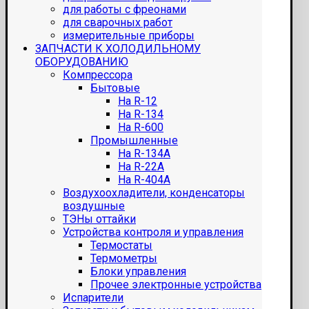
для работы с фреонами
для сварочных работ
измерительные приборы
ЗАПЧАСТИ К ХОЛОДИЛЬНОМУ
ОБОРУДОВАНИЮ
Компрессора
Бытовые
На R-12
На R-134
На R-600
Промышленные
На R-134A
На R-22A
На R-404A
Воздухоохладители, конденсаторы
воздушные
ТЭНы оттайки
Устройства контроля и управления
Термостаты
Термометры
Блоки управления
Прочее электронные устройства
Испарители