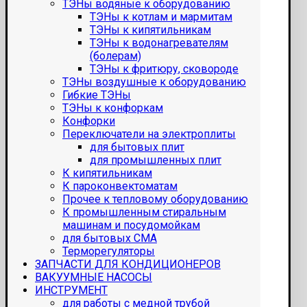
ТЭНы водяные к оборудованию
ТЭНы к котлам и мармитам
ТЭНы к кипятильникам
ТЭНы к водонагревателям
(болерам)
ТЭНы к фритюру, сковороде
ТЭНы воздушные к оборудованию
Гибкие ТЭНы
ТЭНы к конфоркам
Конфорки
Переключатели на электроплиты
для бытовых плит
для промышленных плит
К кипятильникам
К пароконвектоматам
Прочее к тепловому оборудованию
К промышленным стиральным
машинам и посудомойкам
для бытовых СМА
Терморегуляторы
ЗАПЧАСТИ ДЛЯ КОНДИЦИОНЕРОВ
ВАКУУМНЫЕ НАСОСЫ
ИНСТРУМЕНТ
для работы с медной трубой