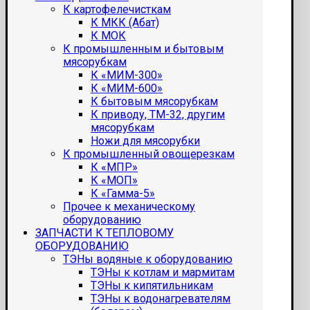
К картофелечисткам
К МКК (Абат)
К МОК
К промышленным и бытовым
мясорубкам
К «МИМ-300»
К «МИМ-600»
К бытовым мясорубкам
К приводу, ТМ-32, другим
мясорубкам
Ножи для мясорубки
К промышленный овощерезкам
К «МПР»
К «МОП»
К «Гамма-5»
Прочее к механическому
оборудованию
ЗАПЧАСТИ К ТЕПЛОВОМУ
ОБОРУДОВАНИЮ
ТЭНы водяные к оборудованию
ТЭНы к котлам и мармитам
ТЭНы к кипятильникам
ТЭНы к водонагревателям