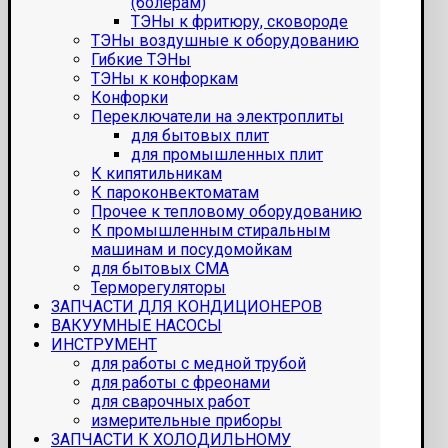
(болерам)
ТЭНы к фритюру, сковороде
ТЭНы воздушные к оборудованию
Гибкие ТЭНы
ТЭНы к конфоркам
Конфорки
Переключатели на электроплиты
для бытовых плит
для промышленных плит
К кипятильникам
К пароконвектоматам
Прочее к тепловому оборудованию
К промышленным стиральным
машинам и посудомойкам
для бытовых СМА
Терморегуляторы
ЗАПЧАСТИ ДЛЯ КОНДИЦИОНЕРОВ
ВАКУУМНЫЕ НАСОСЫ
ИНСТРУМЕНТ
для работы с медной трубой
для работы с фреонами
для сварочных работ
измерительные приборы
ЗАПЧАСТИ К ХОЛОДИЛЬНОМУ