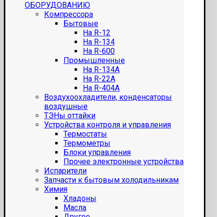
ОБОРУДОВАНИЮ
Компрессора
Бытовые
На R-12
На R-134
На R-600
Промышленные
На R-134A
На R-22A
На R-404A
Воздухоохладители, конденсаторы
воздушные
ТЭНы оттайки
Устройства контроля и управления
Термостаты
Термометры
Блоки управления
Прочее электронные устройства
Испарители
Запчасти к бытовым холодильникам
Химия
Хладоны
Масла
Другое