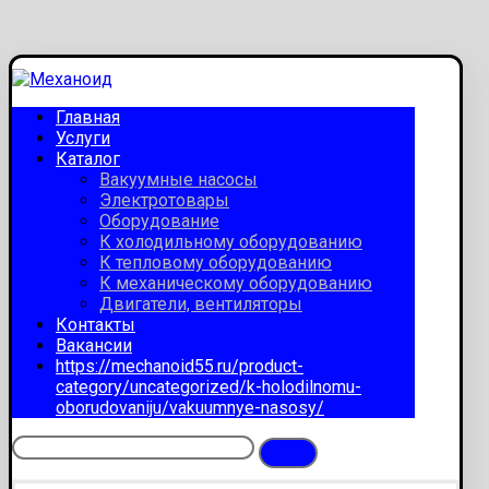
Главная
Услуги
Каталог
Вакуумные насосы
Электротовары
Оборудование
К холодильному оборудованию
К тепловому оборудованию
К механическому оборудованию
Двигатели, вентиляторы
Контакты
Вакансии
https://mechanoid55.ru/product-
category/uncategorized/k-holodilnomu-
oborudovaniju/vakuumnye-nasosy/