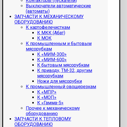
Контакторы (пускатели)
Выключатели автоматические
(автоматы)
ЗАПЧАСТИ К МЕХАНИЧЕСКОМУ
ОБОРУДОВАНИЮ
К картофелечисткам
К МКК (Абат)
К МОК
К промышленным и бытовым
мясорубкам
К «МИМ-300»
К «МИМ-600»
К бытовым мясорубкам
К приводу, ТМ-32, другим
мясорубкам
Ножи для мясорубки
К промышленный овощерезкам
К «МПР»
К «МОП»
К «Гамма-5»
Прочее к механическому
оборудованию
ЗАПЧАСТИ К ТЕПЛОВОМУ
ОБОРУДОВАНИЮ