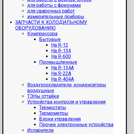
для работы с фреонами
для сварочных работ
измерительные приборы
ЗАПЧАСТИ К ХОЛОДИЛЬНОМУ
ОБОРУДОВАНИЮ
Компрессора
Бытовые
На R-12
На R-134
На R-600
Промышленные
На R-134A
На R-22A
На R-404A
Воздухоохладители, конденсаторы
воздушные
ТЭНы оттайки
Устройства контроля и управления
Термостаты
Термометры
Блоки управления
Прочее электронные устройства
Испарители