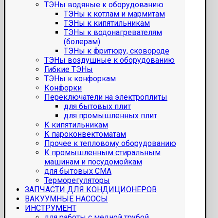
ТЭНы водяные к оборудованию
ТЭНы к котлам и мармитам
ТЭНы к кипятильникам
ТЭНы к водонагревателям
(болерам)
ТЭНы к фритюру, сковороде
ТЭНы воздушные к оборудованию
Гибкие ТЭНы
ТЭНы к конфоркам
Конфорки
Переключатели на электроплиты
для бытовых плит
для промышленных плит
К кипятильникам
К пароконвектоматам
Прочее к тепловому оборудованию
К промышленным стиральным
машинам и посудомойкам
для бытовых СМА
Терморегуляторы
ЗАПЧАСТИ ДЛЯ КОНДИЦИОНЕРОВ
ВАКУУМНЫЕ НАСОСЫ
ИНСТРУМЕНТ
для работы с медной трубой