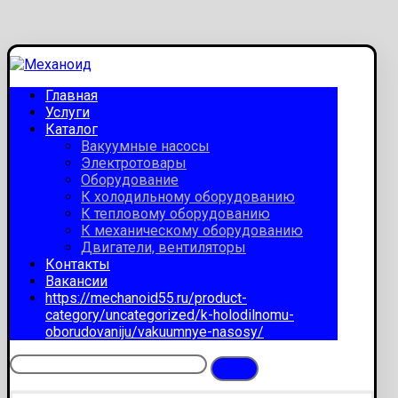
Главная
Услуги
Каталог
Вакуумные насосы
Электротовары
Оборудование
К холодильному оборудованию
К тепловому оборудованию
К механическому оборудованию
Двигатели, вентиляторы
Контакты
Вакансии
https://mechanoid55.ru/product-
category/uncategorized/k-holodilnomu-
oborudovaniju/vakuumnye-nasosy/