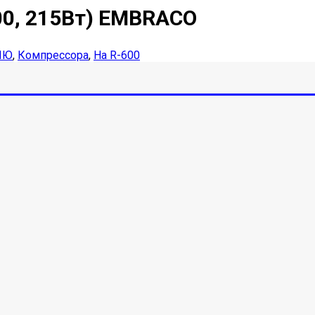
00, 215Вт) EMBRACO
ИЮ
,
Компрессора
,
На R-600