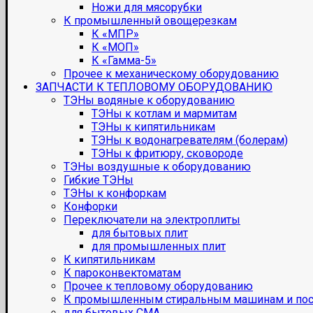
Ножи для мясорубки
К промышленный овощерезкам
К «МПР»
К «МОП»
К «Гамма-5»
Прочее к механическому оборудованию
ЗАПЧАСТИ К ТЕПЛОВОМУ ОБОРУДОВАНИЮ
ТЭНы водяные к оборудованию
ТЭНы к котлам и мармитам
ТЭНы к кипятильникам
ТЭНы к водонагревателям (болерам)
ТЭНы к фритюру, сковороде
ТЭНы воздушные к оборудованию
Гибкие ТЭНы
ТЭНы к конфоркам
Конфорки
Переключатели на электроплиты
для бытовых плит
для промышленных плит
К кипятильникам
К пароконвектоматам
Прочее к тепловому оборудованию
К промышленным стиральным машинам и по
для бытовых СМА