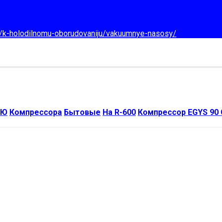
d/k-holodilnomu-oborudovaniju/vakuumnye-nasosy/
ИЮ
Компрессора
Бытовые
На R-600
Компрессор EGYS 90 