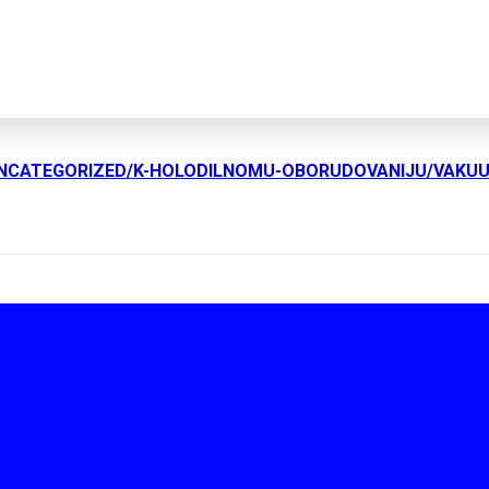
UNCATEGORIZED/K-HOLODILNOMU-OBORUDOVANIJU/VAKU