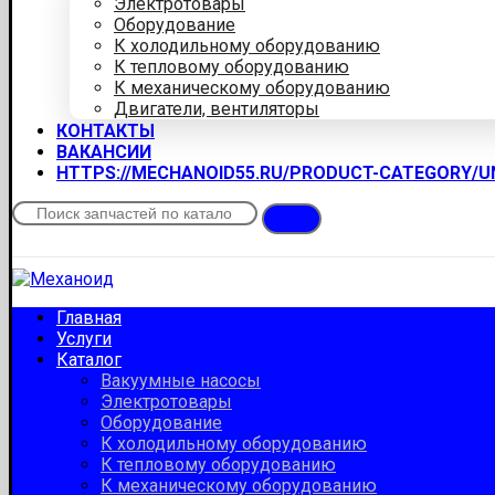
Электротовары
Оборудование
К холодильному оборудованию
К тепловому оборудованию
К механическому оборудованию
Двигатели, вентиляторы
КОНТАКТЫ
ВАКАНСИИ
HTTPS://MECHANOID55.RU/PRODUCT-CATEGORY/
Главная
Услуги
Каталог
Вакуумные насосы
Электротовары
Оборудование
К холодильному оборудованию
К тепловому оборудованию
К механическому оборудованию