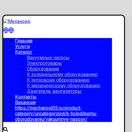
Главная
Услуги
Каталог
Вакуумные насосы
Электротовары
Оборудование
К холодильному оборудованию
К тепловому оборудованию
К механическому оборудованию
Двигатели, вентиляторы
Контакты
Вакансии
https://mechanoid55.ru/product-
category/uncategorized/k-holodilnomu-
oborudovaniju/vakuumnye-nasosy/