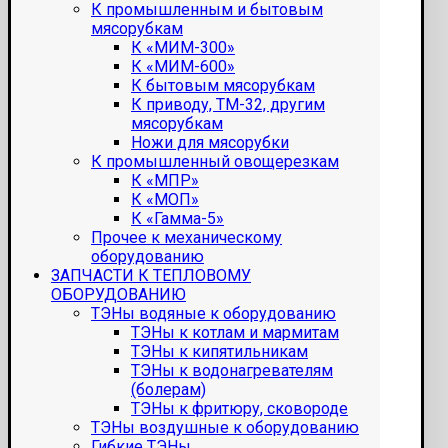
К промышленным и бытовым
мясорубкам
К «МИМ-300»
К «МИМ-600»
К бытовым мясорубкам
К приводу, ТМ-32, другим
мясорубкам
Ножи для мясорубки
К промышленный овощерезкам
К «МПР»
К «МОП»
К «Гамма-5»
Прочее к механическому
оборудованию
ЗАПЧАСТИ К ТЕПЛОВОМУ
ОБОРУДОВАНИЮ
ТЭНы водяные к оборудованию
ТЭНы к котлам и мармитам
ТЭНы к кипятильникам
ТЭНы к водонагревателям
(болерам)
ТЭНы к фритюру, сковороде
ТЭНы воздушные к оборудованию
Гибкие ТЭНы