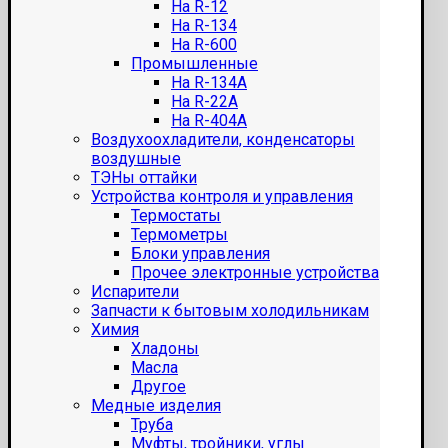
На R-12
На R-134
На R-600
Промышленные
На R-134A
На R-22A
На R-404A
Воздухоохладители, конденсаторы
воздушные
ТЭНы оттайки
Устройства контроля и управления
Термостаты
Термометры
Блоки управления
Прочее электронные устройства
Испарители
Запчасти к бытовым холодильникам
Химия
Хладоны
Масла
Другое
Медные изделия
Труба
Муфты, тройники, углы