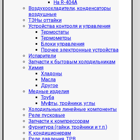
На R-404A
Воздухоохладители, конденсаторы
воздушные
ТЭНы оттайки
Устройства контроля и управления
Термостаты
Термометры
Блоки управления
Прочее электронные устройства
Испарители
Запчасти к бытовым холодильникам
Химия
Хладоны
Масла
Другое
Медные изделия
Труба
Муфты, тройники, углы
Холодильные линейные компоненты
Реле пусковые
Запчасти к компрессорам
Фурнитура (гайки, тройники и т.п.)
К кондиционерам
Реле давления, ТРВ