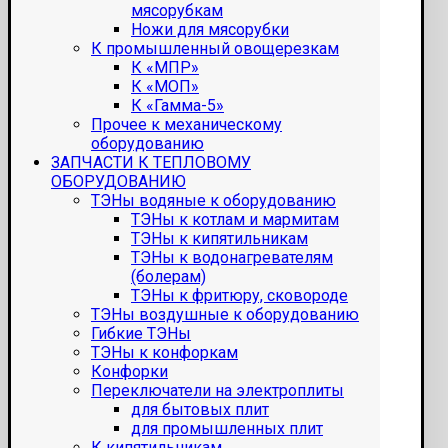
мясорубкам
Ножи для мясорубки
К промышленный овощерезкам
К «МПР»
К «МОП»
К «Гамма-5»
Прочее к механическому
оборудованию
ЗАПЧАСТИ К ТЕПЛОВОМУ
ОБОРУДОВАНИЮ
ТЭНы водяные к оборудованию
ТЭНы к котлам и мармитам
ТЭНы к кипятильникам
ТЭНы к водонагревателям
(болерам)
ТЭНы к фритюру, сковороде
ТЭНы воздушные к оборудованию
Гибкие ТЭНы
ТЭНы к конфоркам
Конфорки
Переключатели на электроплиты
для бытовых плит
для промышленных плит
К кипятильникам