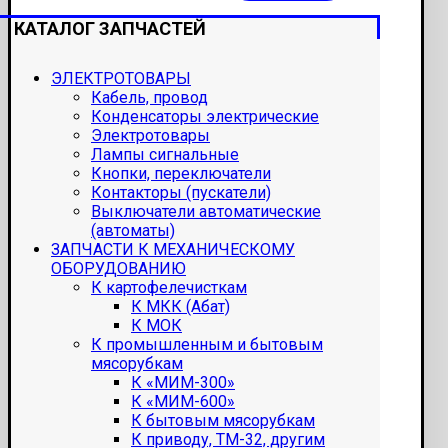
КАТАЛОГ ЗАПЧАСТЕЙ
ЭЛЕКТРОТОВАРЫ
Кабель, провод
Конденсаторы электрические
Электротовары
Лампы сигнальные
Кнопки, переключатели
Контакторы (пускатели)
Выключатели автоматические
(автоматы)
ЗАПЧАСТИ К МЕХАНИЧЕСКОМУ
ОБОРУДОВАНИЮ
К картофелечисткам
К МКК (Абат)
К МОК
К промышленным и бытовым
мясорубкам
К «МИМ-300»
К «МИМ-600»
К бытовым мясорубкам
К приводу, ТМ-32, другим