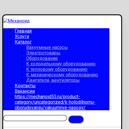
Главная
Услуги
Каталог
Вакуумные насосы
Электротовары
Оборудование
К холодильному оборудованию
К тепловому оборудованию
К механическому оборудованию
Двигатели, вентиляторы
Контакты
Вакансии
https://mechanoid55.ru/product-
category/uncategorized/k-holodilnomu-
oborudovaniju/vakuumnye-nasosy/