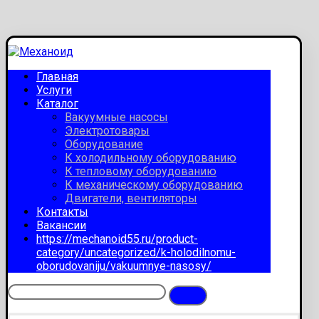
Главная
Услуги
Каталог
Вакуумные насосы
Электротовары
Оборудование
К холодильному оборудованию
К тепловому оборудованию
К механическому оборудованию
Двигатели, вентиляторы
Контакты
Вакансии
https://mechanoid55.ru/product-
category/uncategorized/k-holodilnomu-
oborudovaniju/vakuumnye-nasosy/