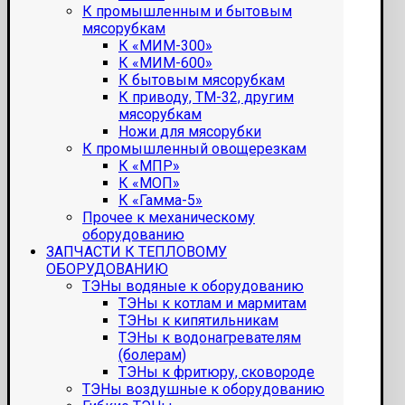
К промышленным и бытовым
мясорубкам
К «МИМ-300»
К «МИМ-600»
К бытовым мясорубкам
К приводу, ТМ-32, другим
мясорубкам
Ножи для мясорубки
К промышленный овощерезкам
К «МПР»
К «МОП»
К «Гамма-5»
Прочее к механическому
оборудованию
ЗАПЧАСТИ К ТЕПЛОВОМУ
ОБОРУДОВАНИЮ
ТЭНы водяные к оборудованию
ТЭНы к котлам и мармитам
ТЭНы к кипятильникам
ТЭНы к водонагревателям
(болерам)
ТЭНы к фритюру, сковороде
ТЭНы воздушные к оборудованию