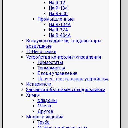
На R-12
На R-134
На R-600
Промышленные
На R-134A
На R-22A
На R-404A
Воздухоохладители, конденсаторы
воздушные
ТЭНы оттайки
Устройства контроля и управления
Термостаты
Термометры
Блоки управления
Прочее электронные устройства
Испарители
Запчасти к бытовым холодильникам
Химия
Хладоны
Масла
Другое
Медные изделия
Труба
Муфты, тройники, углы