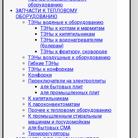
оборудованию
ЗАПЧАСТИ К ТЕПЛОВОМУ
ОБОРУДОВАНИЮ
ТЭНы водяные к оборудованию
ТЭНы к котлам и мармитам
ТЭНы к кипятильникам
ТЭНы к водонагревателям
(болерам)
ТЭНы к фритюру, сковороде
ТЭНы воздушные к оборудованию
Гибкие ТЭНы
ТЭНы к конфоркам
Конфорки
Переключатели на электроплиты
для бытовых плит
для промышленных плит
К кипятильникам
К пароконвектоматам
Прочее к тепловому оборудованию
К промышленным стиральным
машинам и посудомойкам
для бытовых СМА
Терморегуляторы