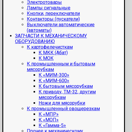
Электротовары
Лампы сигнальные
Кнопки, переключатели
Контакторы (пускатели)
Выключатели автоматические
(автоматы)
ЗАПЧАСТИ К МЕХАНИЧЕСКОМУ
ОБОРУДОВАНИЮ
К картофелечисткам
К МКК (Абат)
К МОК
К промышленным и бытовым
мясорубкам
К «МИМ-300»
К «МИМ-600»
К бытовым мясорубкам
К приводу, ТМ-32, другим
мясорубкам
Ножи для мясорубки
К промышленный овощерезкам
К «МПР»
К «МОП»
К «Гамма-5»
Прочее к механическому