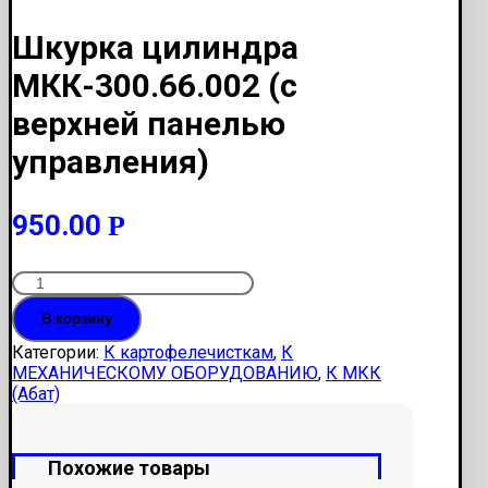
Шкурка цилиндра
МКК-300.66.002 (с
верхней панелью
управления)
950.00
Р
Количество
Шкурка
В корзину
цилиндра
МКК-300.66.002
Категории:
К картофелечисткам
,
К
(с
МЕХАНИЧЕСКОМУ ОБОРУДОВАНИЮ
,
К МКК
верхней
(Абат)
панелью
управления)
Похожие товары