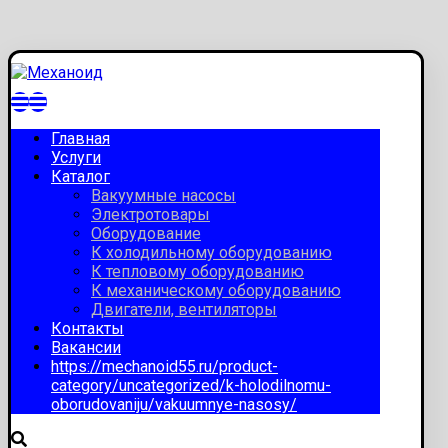
Главная
Услуги
Каталог
Вакуумные насосы
Электротовары
Оборудование
К холодильному оборудованию
К тепловому оборудованию
К механическому оборудованию
Двигатели, вентиляторы
Контакты
Вакансии
https://mechanoid55.ru/product-
category/uncategorized/k-holodilnomu-
oborudovaniju/vakuumnye-nasosy/