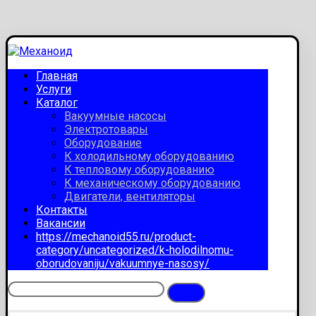
Главная
Услуги
Каталог
Вакуумные насосы
Электротовары
Оборудование
К холодильному оборудованию
К тепловому оборудованию
К механическому оборудованию
Двигатели, вентиляторы
Контакты
Вакансии
https://mechanoid55.ru/product-
category/uncategorized/k-holodilnomu-
oborudovaniju/vakuumnye-nasosy/