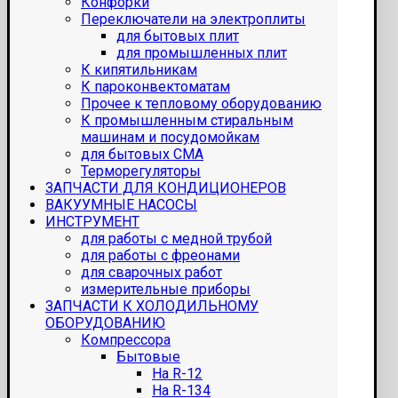
Конфорки
Переключатели на электроплиты
для бытовых плит
для промышленных плит
К кипятильникам
К пароконвектоматам
Прочее к тепловому оборудованию
К промышленным стиральным
машинам и посудомойкам
для бытовых СМА
Терморегуляторы
ЗАПЧАСТИ ДЛЯ КОНДИЦИОНЕРОВ
ВАКУУМНЫЕ НАСОСЫ
ИНСТРУМЕНТ
для работы с медной трубой
для работы с фреонами
для сварочных работ
измерительные приборы
ЗАПЧАСТИ К ХОЛОДИЛЬНОМУ
ОБОРУДОВАНИЮ
Компрессора
Бытовые
На R-12
На R-134