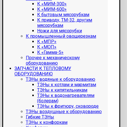
К «МИМ-300»
К «МИМ-600»
К бытовым мясорубкам
К приводу, ТМ-32, другим
мясорубкам
Ножи для мясорубки
К промышленный овощерезкам
К «МПР»
К «МОП»
К «Гамма-5»
Прочее к механическому
оборудованию
ЗАПЧАСТИ К ТЕПЛОВОМУ
ОБОРУДОВАНИЮ
ТЭНы водяные к оборудованию
ТЭНы к котлам и мармитам
ТЭНы к кипятильникам
ТЭНы к водонагревателям
(болерам)
ТЭНы к фритюру, сковороде
ТЭНы воздушные к оборудованию
Гибкие ТЭНы
ТЭНы к конфоркам