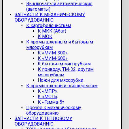
Выключатели автоматические
(автоматы)
ЗАПЧАСТИ К МЕХАНИЧЕСКОМУ
ОБОРУДОВАНИЮ
К картофелечисткам
К МКК (Абат)
К МОК
К промышленным и бытовым
мясорубкам
К «МИМ-300»
К «МИМ-600»
К бытовым мясорубкам
К приводу, ТМ-32, другим
мясорубкам
Ножи для мясорубки
К промышленный овощерезкам
К «МПР»
К «МОП»
К «Гамма-5»
Прочее к механическому
оборудованию
ЗАПЧАСТИ К ТЕПЛОВОМУ
ОБОРУДОВАНИЮ