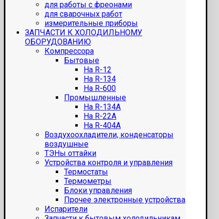
для работы с фреонами
для сварочных работ
измерительные приборы
ЗАПЧАСТИ К ХОЛОДИЛЬНОМУ
ОБОРУДОВАНИЮ
Компрессора
Бытовые
На R-12
На R-134
На R-600
Промышленные
На R-134A
На R-22A
На R-404A
Воздухоохладители, конденсаторы
воздушные
ТЭНы оттайки
Устройства контроля и управления
Термостаты
Термометры
Блоки управления
Прочее электронные устройства
Испарители
Запчасти к бытовым холодильникам