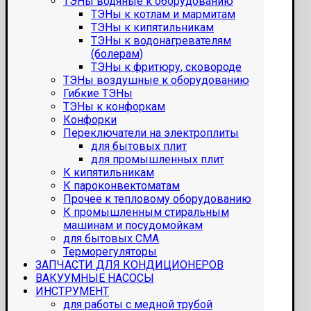
ТЭНы водяные к оборудованию
ТЭНы к котлам и мармитам
ТЭНы к кипятильникам
ТЭНы к водонагревателям
(болерам)
ТЭНы к фритюру, сковороде
ТЭНы воздушные к оборудованию
Гибкие ТЭНы
ТЭНы к конфоркам
Конфорки
Переключатели на электроплиты
для бытовых плит
для промышленных плит
К кипятильникам
К пароконвектоматам
Прочее к тепловому оборудованию
К промышленным стиральным
машинам и посудомойкам
для бытовых СМА
Терморегуляторы
ЗАПЧАСТИ ДЛЯ КОНДИЦИОНЕРОВ
ВАКУУМНЫЕ НАСОСЫ
ИНСТРУМЕНТ
для работы с медной трубой