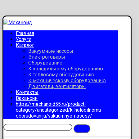
Главная
Услуги
Каталог
Вакуумные насосы
Электротовары
Оборудование
К холодильному оборудованию
К тепловому оборудованию
К механическому оборудованию
Двигатели, вентиляторы
Контакты
Вакансии
https://mechanoid55.ru/product-
category/uncategorized/k-holodilnomu-
oborudovaniju/vakuumnye-nasosy/