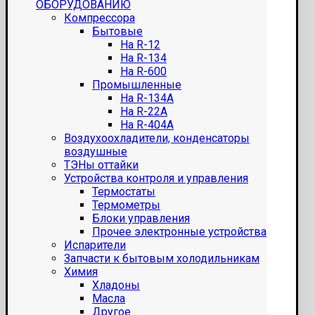
ОБОРУДОВАНИЮ
Компрессора
Бытовые
На R-12
На R-134
На R-600
Промышленные
На R-134A
На R-22A
На R-404A
Воздухоохладители, конденсаторы
воздушные
ТЭНы оттайки
Устройства контроля и управления
Термостаты
Термометры
Блоки управления
Прочее электронные устройства
Испарители
Запчасти к бытовым холодильникам
Химия
Хладоны
Масла
Другое