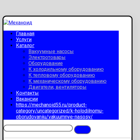
Главная
Услуги
Каталог
Вакуумные насосы
Электротовары
Оборудование
К холодильному оборудованию
К тепловому оборудованию
К механическому оборудованию
Двигатели, вентиляторы
Контакты
Вакансии
https://mechanoid55.ru/product-
category/uncategorized/k-holodilnomu-
oborudovaniju/vakuumnye-nasosy/