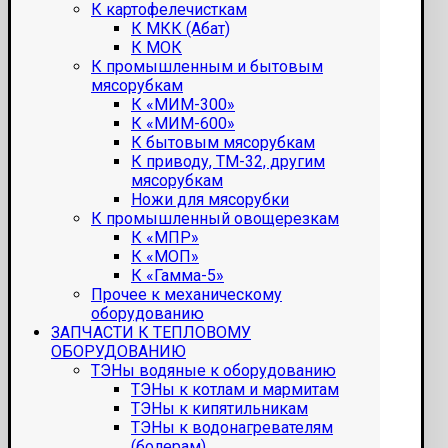
К картофелечисткам
К МКК (Абат)
К МОК
К промышленным и бытовым
мясорубкам
К «МИМ-300»
К «МИМ-600»
К бытовым мясорубкам
К приводу, ТМ-32, другим
мясорубкам
Ножи для мясорубки
К промышленный овощерезкам
К «МПР»
К «МОП»
К «Гамма-5»
Прочее к механическому
оборудованию
ЗАПЧАСТИ К ТЕПЛОВОМУ
ОБОРУДОВАНИЮ
ТЭНы водяные к оборудованию
ТЭНы к котлам и мармитам
ТЭНы к кипятильникам
ТЭНы к водонагревателям
(болерам)