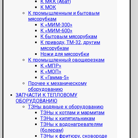
К МКК (Абат)
К МОК
К промышленным и бытовым
мясорубкам
К «МИМ-300»
К «МИМ-600»
К бытовым мясорубкам
К приводу, ТМ-32, другим
мясорубкам
Ножи для мясорубки
К промышленный овощерезкам
К «МПР»
К «МОП»
К «Гамма-5»
Прочее к механическому
оборудованию
ЗАПЧАСТИ К ТЕПЛОВОМУ
ОБОРУДОВАНИЮ
ТЭНы водяные к оборудованию
ТЭНы к котлам и мармитам
ТЭНы к кипятильникам
ТЭНы к водонагревателям
(болерам)
ТЭНы к фритюру, сковороде