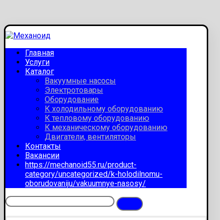
Главная
Услуги
Каталог
Вакуумные насосы
Электротовары
Оборудование
К холодильному оборудованию
К тепловому оборудованию
К механическому оборудованию
Двигатели, вентиляторы
Контакты
Вакансии
https://mechanoid55.ru/product-
category/uncategorized/k-holodilnomu-
oborudovaniju/vakuumnye-nasosy/