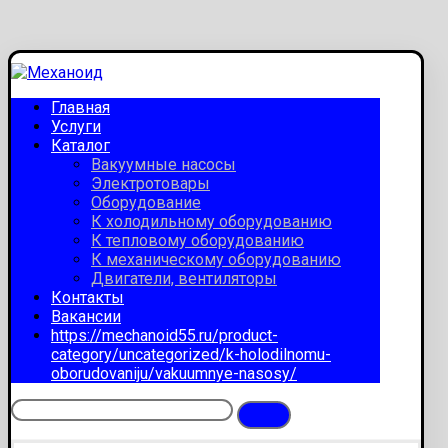
Главная
Услуги
Каталог
Вакуумные насосы
Электротовары
Оборудование
К холодильному оборудованию
К тепловому оборудованию
К механическому оборудованию
Двигатели, вентиляторы
Контакты
Вакансии
https://mechanoid55.ru/product-
category/uncategorized/k-holodilnomu-
oborudovaniju/vakuumnye-nasosy/