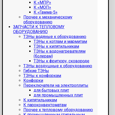
К «МПР»
К «МОП»
К «Гамма-5»
Прочее к механическому
оборудованию
ЗАПЧАСТИ К ТЕПЛОВОМУ
ОБОРУДОВАНИЮ
ТЭНы водяные к оборудованию
ТЭНы к котлам и мармитам
ТЭНы к кипятильникам
ТЭНы к водонагревателям
(болерам)
ТЭНы к фритюру, сковороде
ТЭНы воздушные к оборудованию
Гибкие ТЭНы
ТЭНы к конфоркам
Конфорки
Переключатели на электроплиты
для бытовых плит
для промышленных плит
К кипятильникам
К пароконвектоматам
Прочее к тепловому оборудованию
К промышленным стиральным