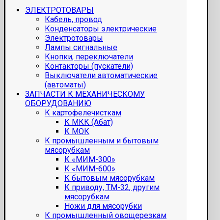
ЭЛЕКТРОТОВАРЫ
Кабель, провод
Конденсаторы электрические
Электротовары
Лампы сигнальные
Кнопки, переключатели
Контакторы (пускатели)
Выключатели автоматические
(автоматы)
ЗАПЧАСТИ К МЕХАНИЧЕСКОМУ
ОБОРУДОВАНИЮ
К картофелечисткам
К МКК (Абат)
К МОК
К промышленным и бытовым
мясорубкам
К «МИМ-300»
К «МИМ-600»
К бытовым мясорубкам
К приводу, ТМ-32, другим
мясорубкам
Ножи для мясорубки
К промышленный овощерезкам