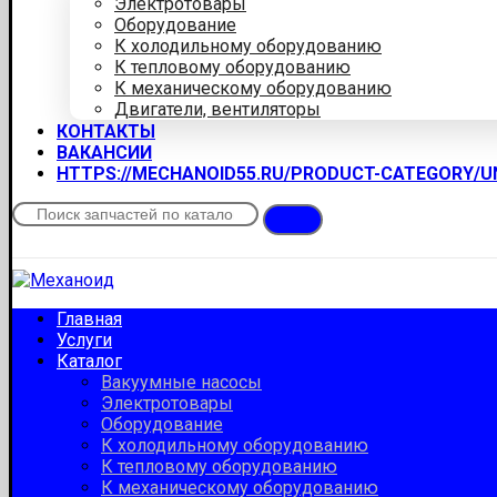
Электротовары
Оборудование
К холодильному оборудованию
К тепловому оборудованию
К механическому оборудованию
Двигатели, вентиляторы
КОНТАКТЫ
ВАКАНСИИ
HTTPS://MECHANOID55.RU/PRODUCT-CATEGORY/
Главная
Услуги
Каталог
Вакуумные насосы
Электротовары
Оборудование
К холодильному оборудованию
К тепловому оборудованию
К механическому оборудованию