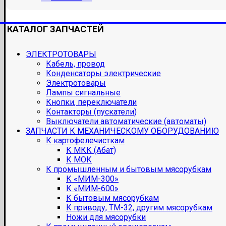
КАТАЛОГ ЗАПЧАСТЕЙ
ЭЛЕКТРОТОВАРЫ
Кабель, провод
Конденсаторы электрические
Электротовары
Лампы сигнальные
Кнопки, переключатели
Контакторы (пускатели)
Выключатели автоматические (автоматы)
ЗАПЧАСТИ К МЕХАНИЧЕСКОМУ ОБОРУДОВАНИЮ
К картофелечисткам
К МКК (Абат)
К МОК
К промышленным и бытовым мясорубкам
К «МИМ-300»
К «МИМ-600»
К бытовым мясорубкам
К приводу, ТМ-32, другим мясорубкам
Ножи для мясорубки