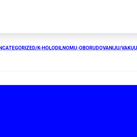
UNCATEGORIZED/K-HOLODILNOMU-OBORUDOVANIJU/VAKU