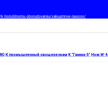
d/k-holodilnomu-oborudovaniju/vakuumnye-nasosy/
ИЮ
К промышленный овощерезкам
К "Гамма-5"
Нож № 4 