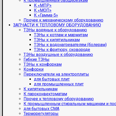
К промышленный овощерезкам
К «МПР»
К «МОП»
К «Гамма-5»
Прочее к механическому оборудованию
ЗАПЧАСТИ К ТЕПЛОВОМУ ОБОРУДОВАНИЮ
ТЭНы водяные к оборудованию
ТЭНы к котлам и мармитам
ТЭНы к кипятильникам
ТЭНы к водонагревателям (болерам)
ТЭНы к фритюру, сковороде
ТЭНы воздушные к оборудованию
Гибкие ТЭНы
ТЭНы к конфоркам
Конфорки
Переключатели на электроплиты
для бытовых плит
для промышленных плит
К кипятильникам
К пароконвектоматам
Прочее к тепловому оборудованию
К промышленным стиральным машинам и по
для бытовых СМА
Терморегуляторы