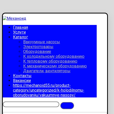
Главная
Услуги
Каталог
Вакуумные насосы
Электротовары
Оборудование
К холодильному оборудованию
К тепловому оборудованию
К механическому оборудованию
Двигатели, вентиляторы
Контакты
Вакансии
https://mechanoid55.ru/product-
category/uncategorized/k-holodilnomu-
oborudovaniju/vakuumnye-nasosy/