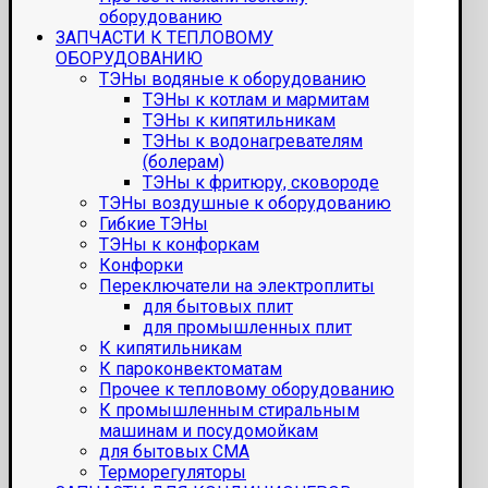
оборудованию
ЗАПЧАСТИ К ТЕПЛОВОМУ
ОБОРУДОВАНИЮ
ТЭНы водяные к оборудованию
ТЭНы к котлам и мармитам
ТЭНы к кипятильникам
ТЭНы к водонагревателям
(болерам)
ТЭНы к фритюру, сковороде
ТЭНы воздушные к оборудованию
Гибкие ТЭНы
ТЭНы к конфоркам
Конфорки
Переключатели на электроплиты
для бытовых плит
для промышленных плит
К кипятильникам
К пароконвектоматам
Прочее к тепловому оборудованию
К промышленным стиральным
машинам и посудомойкам
для бытовых СМА
Терморегуляторы