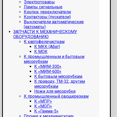
Электротовары
Лампы сигнальные
Кнопки, переключатели
Контакторы (пускатели)
Выключатели автоматические
(автоматы)
ЗАПЧАСТИ К МЕХАНИЧЕСКОМУ
ОБОРУДОВАНИЮ
К картофелечисткам
К МКК (Абат)
К МОК
К промышленным и бытовым
мясорубкам
К «МИМ-300»
К «МИМ-600»
К бытовым мясорубкам
К приводу, ТМ-32, другим
мясорубкам
Ножи для мясорубки
К промышленный овощерезкам
К «МПР»
К «МОП»
К «Гамма-5»
Прочее к механическому