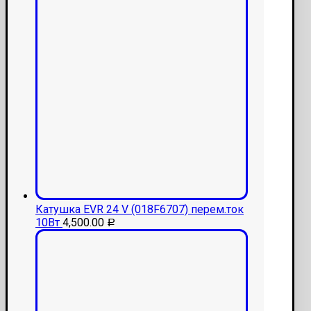
Катушка ЕVR 24 V (018F6707) перем.ток
10Вт
4,500.00
Р