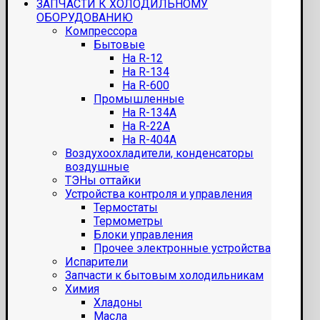
ЗАПЧАСТИ К ХОЛОДИЛЬНОМУ
ОБОРУДОВАНИЮ
Компрессора
Бытовые
На R-12
На R-134
На R-600
Промышленные
На R-134A
На R-22A
На R-404A
Воздухоохладители, конденсаторы
воздушные
ТЭНы оттайки
Устройства контроля и управления
Термостаты
Термометры
Блоки управления
Прочее электронные устройства
Испарители
Запчасти к бытовым холодильникам
Химия
Хладоны
Масла