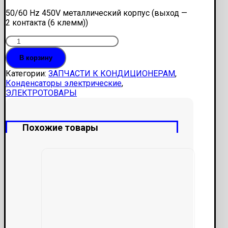
50/60 Hz 450V металлический корпус (выход —
2 контакта (6 клемм))
Количество
Конденсатор
В корзину
35
mf
Категории:
ЗАПЧАСТИ К КОНДИЦИОНЕРАМ
,
(6
Конденсаторы электрические
,
клемм)
ЭЛЕКТРОТОВАРЫ
Похожие товары