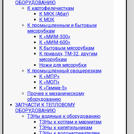
ОБОРУДОВАНИЮ
К картофелечисткам
К МКК (Абат)
К МОК
К промышленным и бытовым
мясорубкам
К «МИМ-300»
К «МИМ-600»
К бытовым мясорубкам
К приводу, ТМ-32, другим
мясорубкам
Ножи для мясорубки
К промышленный овощерезкам
К «МПР»
К «МОП»
К «Гамма-5»
Прочее к механическому
оборудованию
ЗАПЧАСТИ К ТЕПЛОВОМУ
ОБОРУДОВАНИЮ
ТЭНы водяные к оборудованию
ТЭНы к котлам и мармитам
ТЭНы к кипятильникам
ТЭНы к водонагревателям