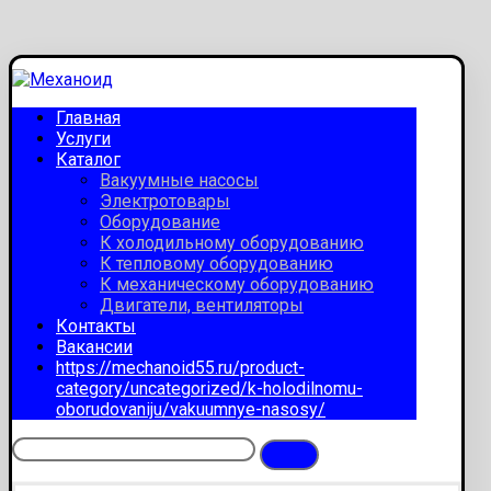
Главная
Услуги
Каталог
Вакуумные насосы
Электротовары
Оборудование
К холодильному оборудованию
К тепловому оборудованию
К механическому оборудованию
Двигатели, вентиляторы
Контакты
Вакансии
https://mechanoid55.ru/product-
category/uncategorized/k-holodilnomu-
oborudovaniju/vakuumnye-nasosy/