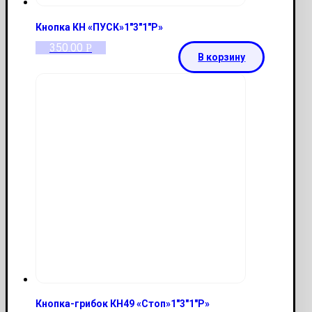
Кнопка КН «ПУСК»1″3″1″Р»
350.00
Р
В корзину
Кнопка-грибок КН49 «Стоп»1″3″1″Р»