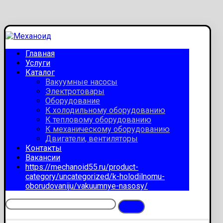
Главная
Услуги
Каталог
Вакуумные насосы
Электротовары
Оборудование
К холодильному оборудованию
К тепловому оборудованию
К механическому оборудованию
Двигатели, вентиляторы
Контакты
Вакансии
https://mechanoid55.ru/product-
category/uncategorized/k-holodilnomu-
oborudovaniju/vakuumnye-nasosy/