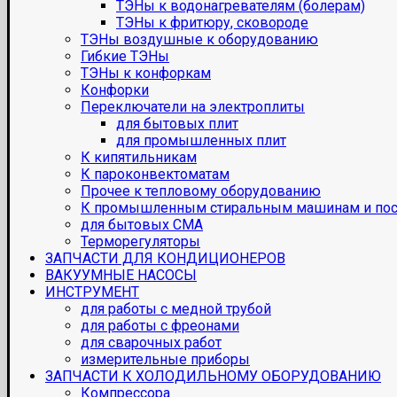
ТЭНы к водонагревателям (болерам)
ТЭНы к фритюру, сковороде
ТЭНы воздушные к оборудованию
Гибкие ТЭНы
ТЭНы к конфоркам
Конфорки
Переключатели на электроплиты
для бытовых плит
для промышленных плит
К кипятильникам
К пароконвектоматам
Прочее к тепловому оборудованию
К промышленным стиральным машинам и по
для бытовых СМА
Терморегуляторы
ЗАПЧАСТИ ДЛЯ КОНДИЦИОНЕРОВ
ВАКУУМНЫЕ НАСОСЫ
ИНСТРУМЕНТ
для работы с медной трубой
для работы с фреонами
для сварочных работ
измерительные приборы
ЗАПЧАСТИ К ХОЛОДИЛЬНОМУ ОБОРУДОВАНИЮ
Компрессора