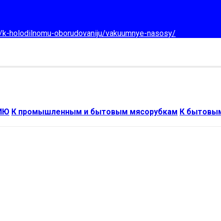
d/k-holodilnomu-oborudovaniju/vakuumnye-nasosy/
ИЮ
К промышленным и бытовым мясорубкам
К бытовы