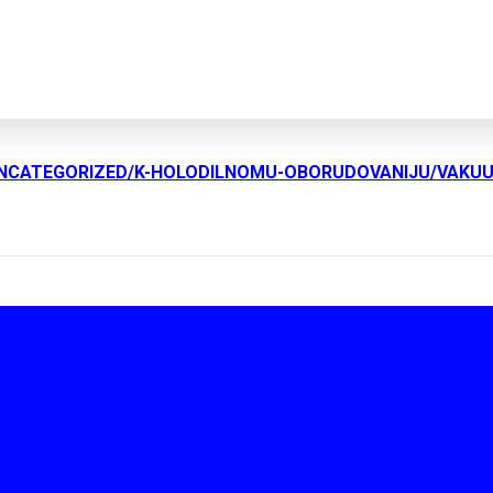
UNCATEGORIZED/K-HOLODILNOMU-OBORUDOVANIJU/VAKU