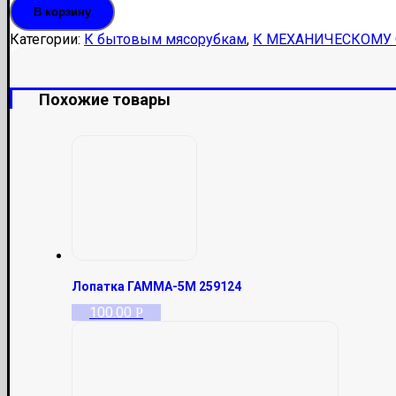
В корзину
№4
Braun,
Категории:
К бытовым мясорубкам
,
К МЕХАНИЧЕСКОМУ
Bosh
14
мм
Похожие товары
Россия
Лопатка ГАММА-5М 259124
100.00
Р