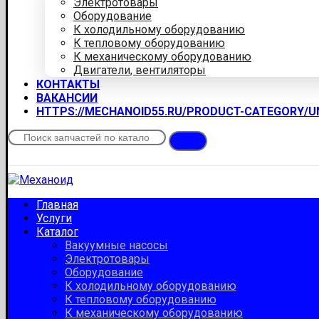
Электротовары
Оборудование
К холодильному оборудованию
К тепловому оборудованию
К механическому оборудованию
Двигатели, вентиляторы
КОНТАКТЫ
ВАКАНСИИ
HTTPS://MECHANOID55.RU/PRODUCT-CATEGORY/
Главная
Услуги
Каталог
Вакуумные насосы
Электротовары
Оборудование
К холодильному оборудованию
К тепловому оборудованию
К механическому оборудованию