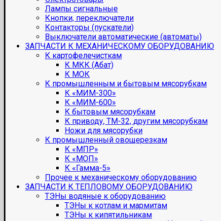
Лампы сигнальные
Кнопки, переключатели
Контакторы (пускатели)
Выключатели автоматические (автоматы)
ЗАПЧАСТИ К МЕХАНИЧЕСКОМУ ОБОРУДОВАНИЮ
К картофелечисткам
К МКК (Абат)
К МОК
К промышленным и бытовым мясорубкам
К «МИМ-300»
К «МИМ-600»
К бытовым мясорубкам
К приводу, ТМ-32, другим мясорубкам
Ножи для мясорубки
К промышленный овощерезкам
К «МПР»
К «МОП»
К «Гамма-5»
Прочее к механическому оборудованию
ЗАПЧАСТИ К ТЕПЛОВОМУ ОБОРУДОВАНИЮ
ТЭНы водяные к оборудованию
ТЭНы к котлам и мармитам
ТЭНы к кипятильникам