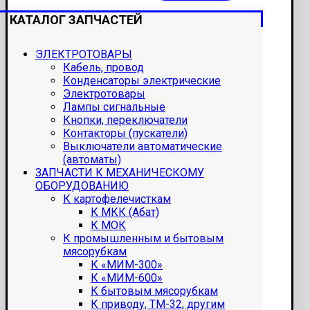
КАТАЛОГ ЗАПЧАСТЕЙ
ЭЛЕКТРОТОВАРЫ
Кабель, провод
Конденсаторы электрические
Электротовары
Лампы сигнальные
Кнопки, переключатели
Контакторы (пускатели)
Выключатели автоматические
(автоматы)
ЗАПЧАСТИ К МЕХАНИЧЕСКОМУ
ОБОРУДОВАНИЮ
К картофелечисткам
К МКК (Абат)
К МОК
К промышленным и бытовым
мясорубкам
К «МИМ-300»
К «МИМ-600»
К бытовым мясорубкам
К приводу, ТМ-32, другим