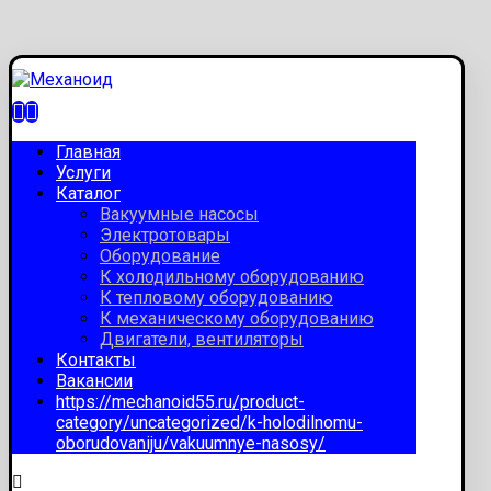
Главная
Услуги
Каталог
Вакуумные насосы
Электротовары
Оборудование
К холодильному оборудованию
К тепловому оборудованию
К механическому оборудованию
Двигатели, вентиляторы
Контакты
Вакансии
https://mechanoid55.ru/product-
category/uncategorized/k-holodilnomu-
oborudovaniju/vakuumnye-nasosy/