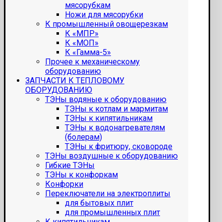
мясорубкам
Ножи для мясорубки
К промышленный овощерезкам
К «МПР»
К «МОП»
К «Гамма-5»
Прочее к механическому
оборудованию
ЗАПЧАСТИ К ТЕПЛОВОМУ
ОБОРУДОВАНИЮ
ТЭНы водяные к оборудованию
ТЭНы к котлам и мармитам
ТЭНы к кипятильникам
ТЭНы к водонагревателям
(болерам)
ТЭНы к фритюру, сковороде
ТЭНы воздушные к оборудованию
Гибкие ТЭНы
ТЭНы к конфоркам
Конфорки
Переключатели на электроплиты
для бытовых плит
для промышленных плит
К кипятильникам