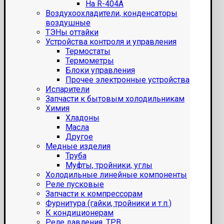
На R-404A
Воздухоохладители, конденсаторы
воздушные
ТЭНы оттайки
Устройства контроля и управления
Термостаты
Термометры
Блоки управления
Прочее электронные устройства
Испарители
Запчасти к бытовым холодильникам
Химия
Хладоны
Масла
Другое
Медные изделия
Труба
Муфты, тройники, углы
Холодильные линейные компоненты
Реле пусковые
Запчасти к компрессорам
Фурнитура (гайки, тройники и т.п.)
К кондиционерам
Реле давления, ТРВ