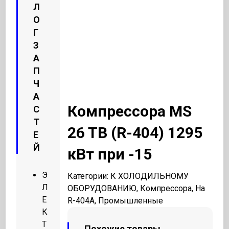
Л
О
Г
З
А
П
Ч
А
Компрессора MS
С
Т
26 TB (R-404) 1295
Е
Й
кВт при -15
Э
Категории:
К ХОЛОДИЛЬНОМУ
Л
ОБОРУДОВАНИЮ
,
Компрессора
,
На
Е
R-404A
,
Промышленные
К
Т
Похожие товары