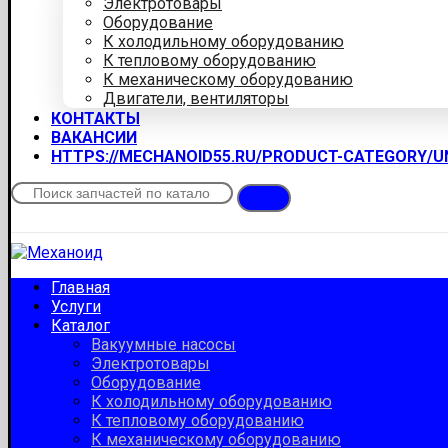
Электротовары
Оборудование
К холодильному оборудованию
К тепловому оборудованию
К механическому оборудованию
Двигатели, вентиляторы
КОНТАКТЫ
ВАКАНСИИ
HTTPS://MECHANOID55.RU/PRODUCT-CATEGORY/
Главная
Услуги
Каталог
Вакуумные насосы
Электротовары
Оборудование
К холодильному оборудованию
К тепловому оборудованию
К механическому оборудованию