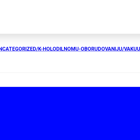
UNCATEGORIZED/K-HOLODILNOMU-OBORUDOVANIJU/VAKU