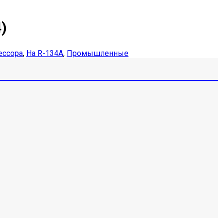
)
ессора
,
На R-134A
,
Промышленные