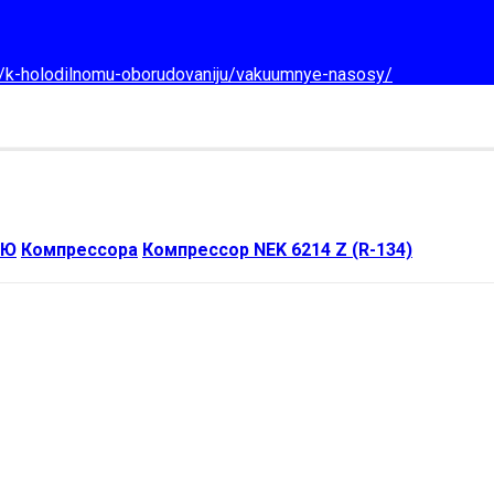
d/k-holodilnomu-oborudovaniju/vakuumnye-nasosy/
ИЮ
Компрессора
Компрессор NEK 6214 Z (R-134)