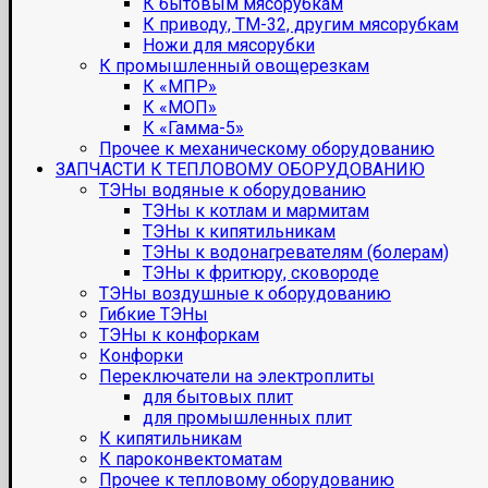
К бытовым мясорубкам
К приводу, ТМ-32, другим мясорубкам
Ножи для мясорубки
К промышленный овощерезкам
К «МПР»
К «МОП»
К «Гамма-5»
Прочее к механическому оборудованию
ЗАПЧАСТИ К ТЕПЛОВОМУ ОБОРУДОВАНИЮ
ТЭНы водяные к оборудованию
ТЭНы к котлам и мармитам
ТЭНы к кипятильникам
ТЭНы к водонагревателям (болерам)
ТЭНы к фритюру, сковороде
ТЭНы воздушные к оборудованию
Гибкие ТЭНы
ТЭНы к конфоркам
Конфорки
Переключатели на электроплиты
для бытовых плит
для промышленных плит
К кипятильникам
К пароконвектоматам
Прочее к тепловому оборудованию