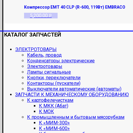
Компрессор EMT 40 CLP (R-600, 119Вт) EMBRACO
5,200.00
Р
КАТАЛОГ ЗАПЧАСТЕЙ
ЭЛЕКТРОТОВАРЫ
Кабель, провод
Конденсаторы электрические
Электротовары
Лампы сигнальные
Кнопки, переключатели
Контакторы (пускатели)
Выключатели автоматические (автоматы)
ЗАПЧАСТИ К МЕХАНИЧЕСКОМУ ОБОРУДОВАНИЮ
К картофелечисткам
К МКК (Абат)
К МОК
К промышленным и бытовым мясорубкам
К «МИМ-300»
К «МИМ-600»