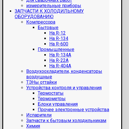
для сварочных работ
измерительные приборы
ЗАПЧАСТИ К ХОЛОДИЛЬНОМУ
ОБОРУДОВАНИЮ
Компрессора
Бытовые
На R-12
На R-134
На R-600
Промышленные
На R-134A
На R-22A
На R-404A
Воздухоохладители, конденсаторы
воздушные
ТЭНы оттайки
Устройства контроля и управления
Термостаты
Термометры
Блоки управления
Прочее электронные устройства
Испарители
Запчасти к бытовым холодильникам
Химия