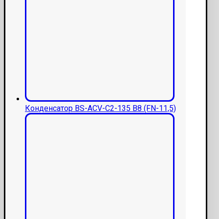
Конденсатор BS-ACV-C2-135 В8 (FN-11,5)