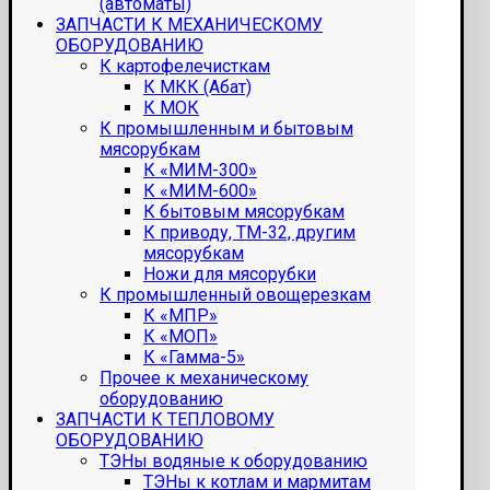
(автоматы)
ЗАПЧАСТИ К МЕХАНИЧЕСКОМУ
ОБОРУДОВАНИЮ
К картофелечисткам
К МКК (Абат)
К МОК
К промышленным и бытовым
мясорубкам
К «МИМ-300»
К «МИМ-600»
К бытовым мясорубкам
К приводу, ТМ-32, другим
мясорубкам
Ножи для мясорубки
К промышленный овощерезкам
К «МПР»
К «МОП»
К «Гамма-5»
Прочее к механическому
оборудованию
ЗАПЧАСТИ К ТЕПЛОВОМУ
ОБОРУДОВАНИЮ
ТЭНы водяные к оборудованию
ТЭНы к котлам и мармитам