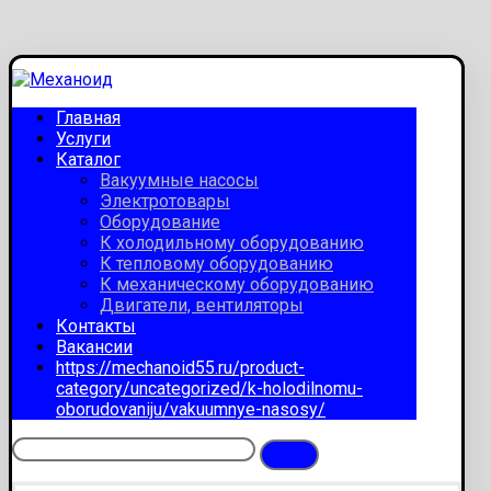
Главная
Услуги
Каталог
Вакуумные насосы
Электротовары
Оборудование
К холодильному оборудованию
К тепловому оборудованию
К механическому оборудованию
Двигатели, вентиляторы
Контакты
Вакансии
https://mechanoid55.ru/product-
category/uncategorized/k-holodilnomu-
oborudovaniju/vakuumnye-nasosy/