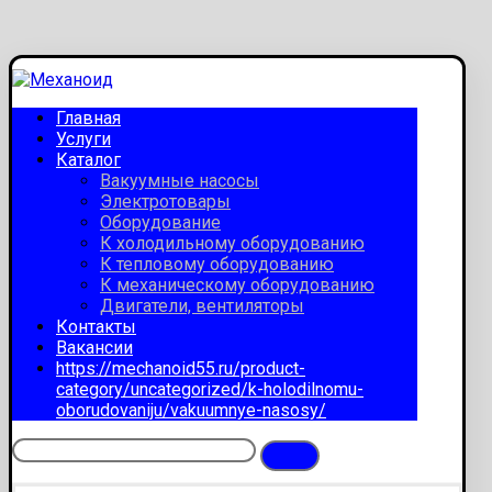
Главная
Услуги
Каталог
Вакуумные насосы
Электротовары
Оборудование
К холодильному оборудованию
К тепловому оборудованию
К механическому оборудованию
Двигатели, вентиляторы
Контакты
Вакансии
https://mechanoid55.ru/product-
category/uncategorized/k-holodilnomu-
oborudovaniju/vakuumnye-nasosy/