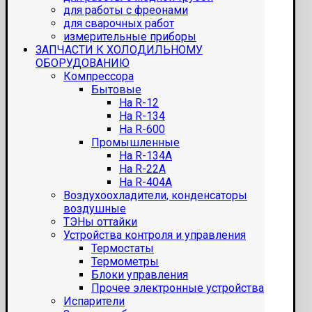
для работы с фреонами
для сварочных работ
измерительные приборы
ЗАПЧАСТИ К ХОЛОДИЛЬНОМУ
ОБОРУДОВАНИЮ
Компрессора
Бытовые
На R-12
На R-134
На R-600
Промышленные
На R-134A
На R-22A
На R-404A
Воздухоохладители, конденсаторы
воздушные
ТЭНы оттайки
Устройства контроля и управления
Термостаты
Термометры
Блоки управления
Прочее электронные устройства
Испарители