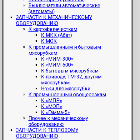
Выключатели автоматические
(автоматы)
ЗАПЧАСТИ К МЕХАНИЧЕСКОМУ
ОБОРУДОВАНИЮ
К картофелечисткам
К МКК (Абат)
К МОК
К промышленным и бытовым
мясорубкам
К «МИМ-300»
К «МИМ-600»
К бытовым мясорубкам
К приводу, ТМ-32, другим
мясорубкам
Ножи для мясорубки
К промышленный овощерезкам
К «МПР»
К «МОП»
К «Гамма-5»
Прочее к механическому
оборудованию
ЗАПЧАСТИ К ТЕПЛОВОМУ
ОБОРУДОВАНИЮ