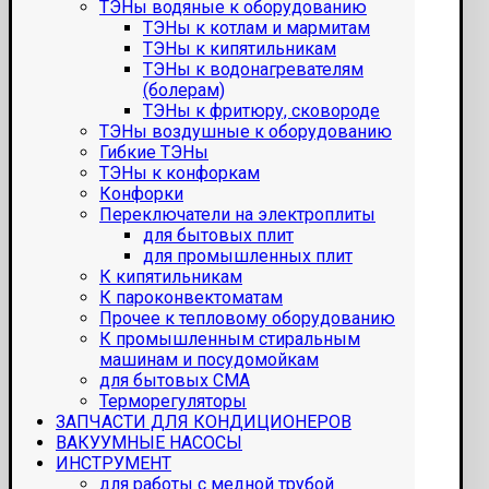
ТЭНы водяные к оборудованию
ТЭНы к котлам и мармитам
ТЭНы к кипятильникам
ТЭНы к водонагревателям
(болерам)
ТЭНы к фритюру, сковороде
ТЭНы воздушные к оборудованию
Гибкие ТЭНы
ТЭНы к конфоркам
Конфорки
Переключатели на электроплиты
для бытовых плит
для промышленных плит
К кипятильникам
К пароконвектоматам
Прочее к тепловому оборудованию
К промышленным стиральным
машинам и посудомойкам
для бытовых СМА
Терморегуляторы
ЗАПЧАСТИ ДЛЯ КОНДИЦИОНЕРОВ
ВАКУУМНЫЕ НАСОСЫ
ИНСТРУМЕНТ
для работы с медной трубой